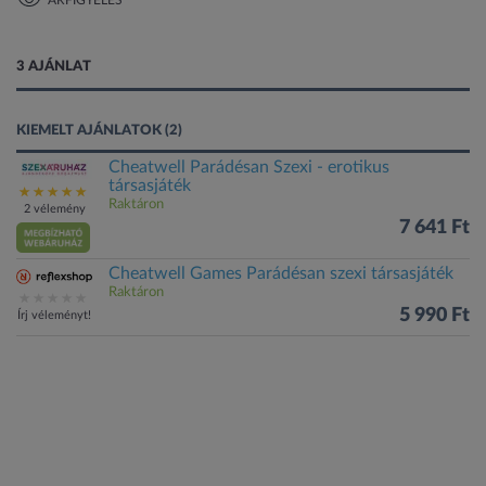
ÁRFIGYELÉS
1 kép
3 AJÁNLAT
KIEMELT AJÁNLATOK (2)
Cheatwell Parádésan Szexi - erotikus
társasjáték
Raktáron
2 vélemény
7 641 Ft
Cheatwell Games Parádésan szexi társasjáték
Raktáron
5 990 Ft
Írj véleményt!