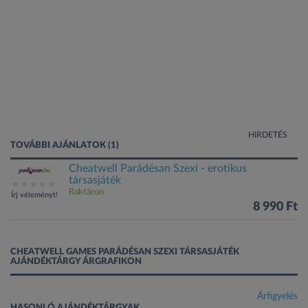
HIRDETÉS
TOVÁBBI AJÁNLATOK (1)
Cheatwell Parádésan Szexi - erotikus
társasjáték
Raktáron
Írj véleményt!
8 990 Ft
CHEATWELL GAMES PARÁDÉSAN SZEXI TÁRSASJÁTÉK
AJÁNDÉKTÁRGY ÁRGRAFIKON
Árfigyelés
HASONLÓ AJÁNDÉKTÁRGYAK