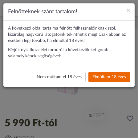
×
Felnőtteknek szánt tartalom!
Ajándéktárgy
Cheatwell Games Parádésan szexi Társasjáték
A következő oldal tartalma felnőtt felhasználóinknak szól,
kizárólag nagykorú látogatóink tekinthetik meg! Csak abban az
esetben lépj tovább, ha elmúltál 18 éves!
Kérjük nyilatkozz életkorodról a következők két gomb
valamelyikének segítségével:
Nem múltam el 18 éves
Elmúltam 18 éves
5 990 Ft
-tól