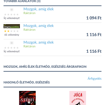
TOVÁBBI AJÁNLATOK (3)
Mozgok, amíg élek
Raktáron
1 094 Ft
Írj véleményt!
Mozgok, amíg élek
Raktáron
1 116 Ft
61 vélemény
Mozgok, amíg élek
Raktáron
1 116 Ft
Írj véleményt!
MOZGOK, AMÍG ÉLEK ÉLETMÓD, EGÉSZSÉG ÁRGRAFIKON
Árfigyelés
HASONLÓ ÉLETMÓD, EGÉSZSÉG