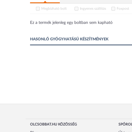
Megbízható bolt
Ingyenes szállítás
Foxpost
Ez a termék jelenleg egy boltban sem kapható
HASONLÓ GYÓGYHATÁSÚ KÉSZÍTMÉNYEK
OLCSOBBAT.HU KÖZÖSSÉG
SPÓROL