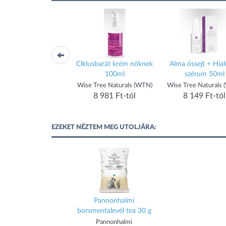
esztenye gél 125 ml
Ciklusbarát krém nőknek
Alma őssejt + Hia
100ml
szérum 50ml
Dr Herz
Wise Tree Naturals (WTN)
Wise Tree Naturals
1 276 Ft-tól
8 981 Ft-tól
8 149 Ft-tól
EZEKET NÉZTEM MEG UTOLJÁRA:
Pannonhalmi
borsmentalevél tea 30 g
Pannonhalmi