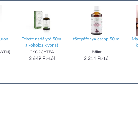
luron
Fekete nadálytő 50ml
tőzegáfonya csepp 50 ml
Ma
alkoholos kivonat
k
 (WTN)
GYÖRGYTEA
Bálint
2 649 Ft-tól
3 214 Ft-tól