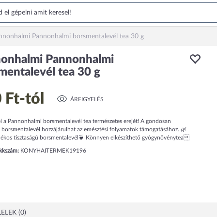
nnonhalmi Pannonhalmi borsmentalevél tea 30 g
onhalmi Pannonhalmi
mentalevél tea 30 g
 Ft
-tól
ÁRFIGYELÉS
el a Pannonhalmi borsmentalevél tea természetes erejét! A gondosan
t borsmentalevél hozzájárulhat az emésztési folyamatok támogatásához. 🌿
lékos tisztaságú borsmentalevél🍵 Könnyen elkészíthető gyógynövénytea
ikkszám:
KONYHAITERMEK19196
ELEK (0)