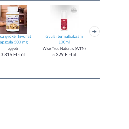
ca gyökér kivonat
Gyulai termálbalzsam
Szem vitamin kapszu
apszula 500 mg
100ml
db
egyéb
Wise Tree Naturals (WTN)
Dr Herz
3 816 Ft-tól
5 329 Ft-tól
4 779 Ft-tól