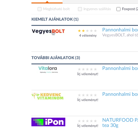
Megbízható bolt
Ingyenes szállítás
Foxpost
(
KIEMELT AJÁNLATOK (1)
Pannonhalmi bor
VegyesBOLT, ahol t
4 vélemény
TOVÁBBI AJÁNLATOK (3)
Pannonhalmi bor
Írj véleményt!
Pannonhalmi bor
Írj véleményt!
NATURFOOD PAN
tea 30g
Írj véleményt!