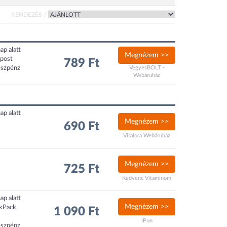
RENDEZÉS /
ap alatt
Megnézem >>
xpost
789 Ft
észpénz
VegyesBOLT -
Webáruház
ap alatt
Megnézem >>
690 Ft
Vitalora Webáruház
Megnézem >>
725 Ft
Kedvenc Vitaminom
ap alatt
Megnézem >>
ckPack,
1 090 Ft
iPon
észpénz