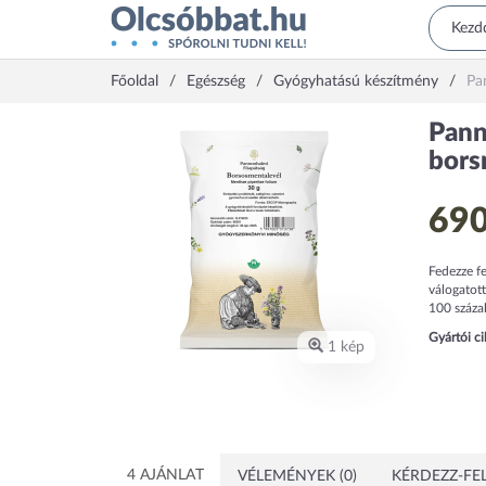
Főoldal
Egészség
Gyógyhatású készítmény
Pa
Pann
bors
690
Fedezze f
válogatot
100 száza
Gyártói c
1 kép
4 AJÁNLAT
VÉLEMÉNYEK (0)
KÉRDEZZ-FEL