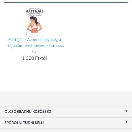
Hátfájás - Azonnali segítség a
fájdalom enyhítésére /Fitnesz
könyvek
null
1 328 Ft-tól
OLCSOBBAT.HU KÖZÖSSÉG
SPÓROLNI TUDNI KELL!