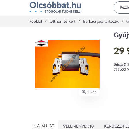
Főoldal
Otthon és kert
Barkácsgép tartozék
G
Gyúj
29 
Briggs & 
799650 Mé
1 kép
1 AJÁNLAT
VÉLEMÉNYEK (0)
KÉRDEZZ-FEL