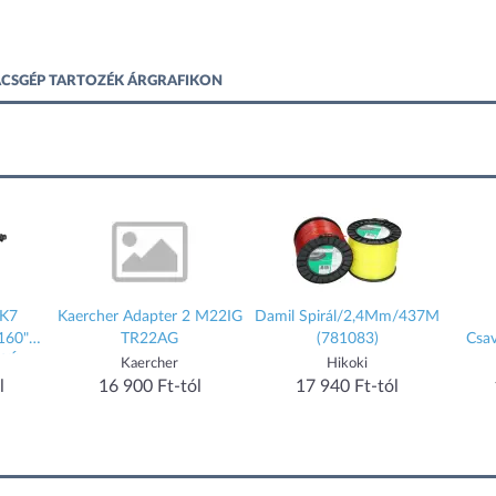
ÁCSGÉP TARTOZÉK ÁRGRAFIKON
K7
Kaercher Adapter 2 M22IG
Damil Spirál/2,4Mm/437M
60"
TR22AG
(781083)
Csava
Ú
Kaercher
Hikoki
16 900 Ft-tól
17 940 Ft-tól
1