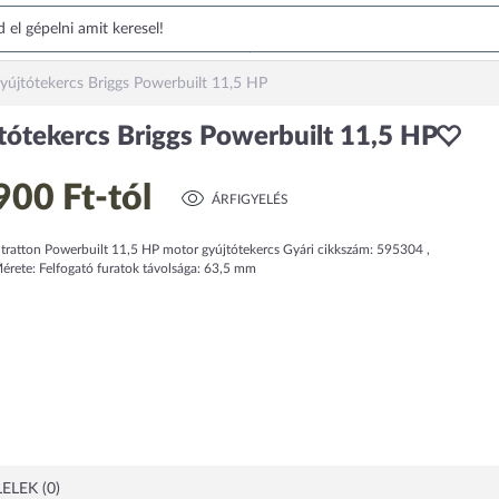
yújtótekercs Briggs Powerbuilt 11,5 HP
tótekercs Briggs Powerbuilt 11,5 HP
900 Ft
-tól
ÁRFIGYELÉS
Stratton Powerbuilt 11,5 HP motor gyújtótekercs Gyári cikkszám: 595304 ,
rete: Felfogató furatok távolsága: 63,5 mm
ELEK (0)