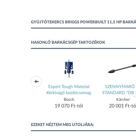
GYÚJTÓTEKERCS BRIGGS POWERBUILT 11,5 HP BARK
HASONLÓ BARKÁCSGÉP TARTOZÉKOK
RT Kőzetfúró 22 x
Expert Tough Material
SZENNYMARÓ 
/400 mm négyélű
Körkivágó kezdőcsomag
STANDARD "DB 1
SDS-Max-8X
MAGASNYOMÁS
Bosch
Bosch
Kärcher
MOSÓHOZ
19 790 Ft-tól
19 070 Ft-tól
20 001 Ft-tól
EZEKET NÉZTEM MEG UTOLJÁRA: