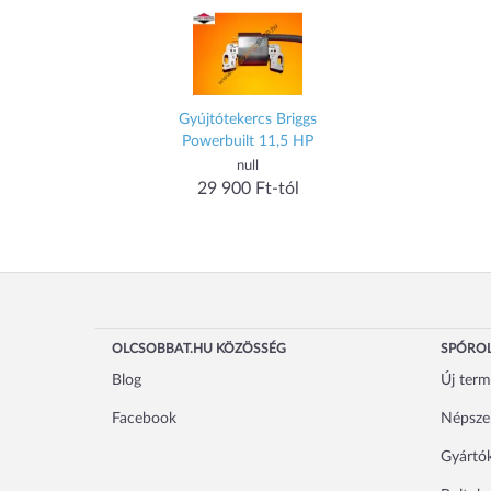
Gyújtótekercs Briggs
Powerbuilt 11,5 HP
null
29 900 Ft-tól
OLCSOBBAT.HU KÖZÖSSÉG
SPÓROL
Blog
Új ter
Facebook
Népsze
Gyártó