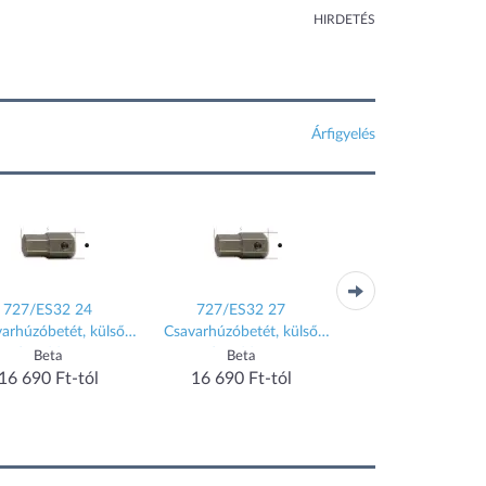
HIRDETÉS
Árfigyelés
727/ES32 24
727/ES32 27
RAKDD100 RYOBI 
rhúzóbetét, külső
Csavarhúzóbetét, külső
darabos fúrócsavaroz
méret 32 mm
méret 32 mm
készlet
Beta
Beta
Ryobi
6 690 Ft-tól
16 690 Ft-tól
16 889 Ft-tól