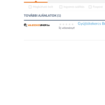
Megbízható bolt
Ingyenes szállítás
Foxpost
TOVÁBBI AJÁNLATOK (1)
Gyújtótekercs B
Írj véleményt!