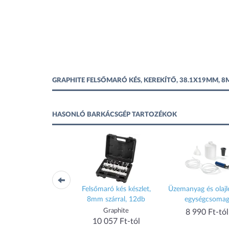
GRAPHITE FELSŐMARÓ KÉS, KEREKÍTŐ, 38.1X19MM,
HASONLÓ BARKÁCSGÉP TARTOZÉKOK
sőmaró kés készlet,
Felsőmaró kés készlet,
Üzemanyag és olajl
mm szárral, 12db
8mm szárral, 12db
egységcsoma
Graphite
Graphite
8 990 Ft-tól
10 057 Ft-tól
10 057 Ft-tól