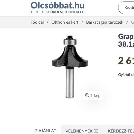
Főoldal
Otthon és kert
Barkácsgép tartozék
G
Grap
38.1
2 6
Gyártói c
1 kép
2 AJÁNLAT
VÉLEMÉNYEK (0)
KÉRDEZZ-FEL