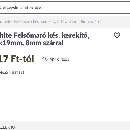
raphite Felsőmaró kés, kerekítő, 38.1x19mm, 8mm szárral
hite Felsőmaró kés, kerekítő,
x19mm, 8mm szárral
17 Ft
-tól
ÁRFIGYELÉS
ikkszám:
56T611
ELEK (0)