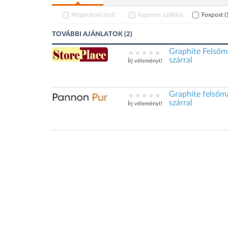
Megbízható bolt
Ingyenes szállítás
Foxpost
(
TOVÁBBI AJÁNLATOK (2)
Graphite Felsőm
szárral
Írj véleményt!
Graphite felsőm
szárral
Írj véleményt!