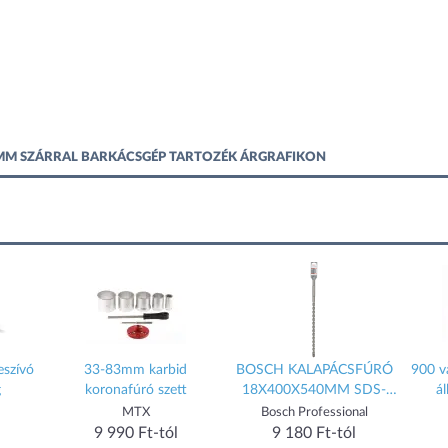
 8MM SZÁRRAL BARKÁCSGÉP TARTOZÉK ÁRGRAFIKON
eszívó
33-83mm karbid
BOSCH KALAPÁCSFÚRÓ
900 v
g
koronafúró szett
18X400X540MM SDS-
á
MAX-4
MTX
Bosch Professional
9 990 Ft-tól
9 180 Ft-tól