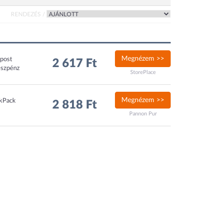
RENDEZÉS /
Megnézem >>
xpost
2 617 Ft
észpénz
StorePlace
Megnézem >>
ckPack
2 818 Ft
Pannon Pur