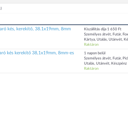
1)
aró kés, kerekítő, 38.1x19mm, 8mm
Kiszállítás díja 1 650 Ft
Személyes átvét, Futár, Fo
Kártya, Utalás, Utánvét, K
Raktáron
aró kés kerekítő 38,1x19mm, 8mm-es
1 napon belül
Személyes átvét, Futár, Pi
Utalás, Utánvét, Készpénz
Raktáron