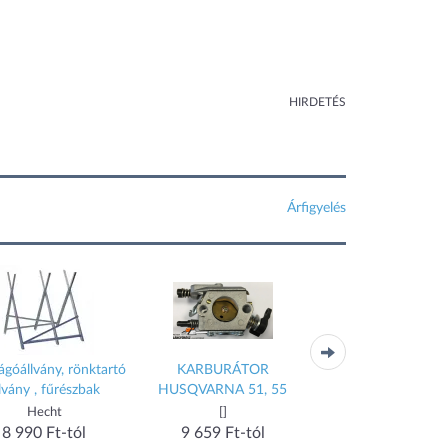
HIRDETÉS
Árfigyelés
ágóállvány, rönktartó
KARBURÁTOR
kárpitfej (2.885-01
llvány , fűrészbak
HUSQVARNA 51, 55
Hecht
[]
Karcher
8 990 Ft-tól
9 659 Ft-tól
10 431 Ft-tól