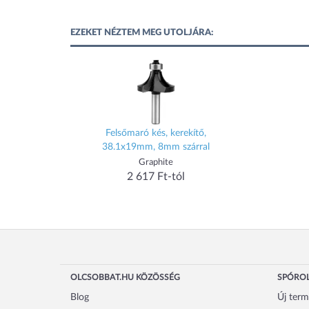
EZEKET NÉZTEM MEG UTOLJÁRA:
Felsőmaró kés, kerekítő,
38.1x19mm, 8mm szárral
Graphite
2 617 Ft-tól
OLCSOBBAT.HU KÖZÖSSÉG
SPÓROL
Blog
Új ter