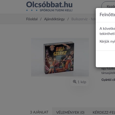
Felnőtt
Főoldal
Ajándéktárgy
Buliszervíz - felnőtt társa
A követke
Bulis
tekinthet
(599
Kérjük ny
8 9
Buliszervi
egy házibu
társasjáté
Gyártói c
1 kép
3 AJÁNLAT
VÉLEMÉNYEK (0)
KÉRDEZZ-FEL