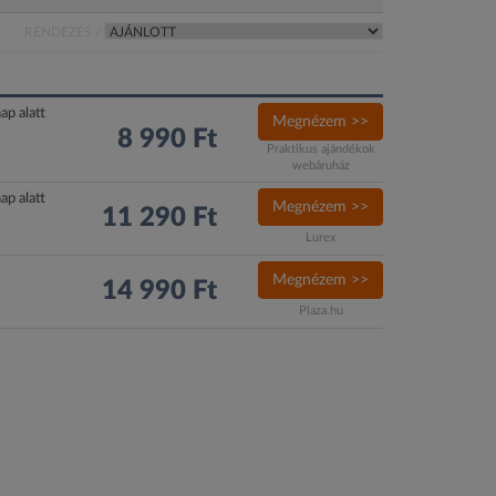
RENDEZÉS /
ap alatt
Megnézem >>
8 990 Ft
Praktikus ajándékok
webáruház
ap alatt
Megnézem >>
11 290 Ft
Lurex
Megnézem >>
14 990 Ft
Plaza.hu