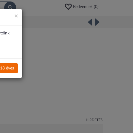
Kedvencek (
0
)
×
atóink
18 éves
HIRDETÉS