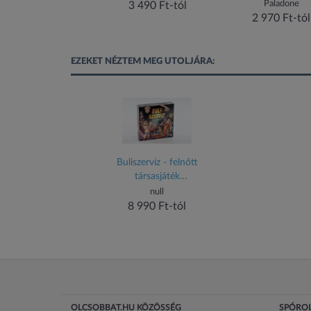
Paladone
Paladone
3 490 Ft-tól
3 099 Ft-tól
2 970 Ft-tól
EZEKET NÉZTEM MEG UTOLJÁRA:
Buliszervíz - felnőtt
társasjáték
(5999886294038)
null
8 990 Ft-tól
OLCSOBBAT.HU KÖZÖSSÉG
SPÓROL