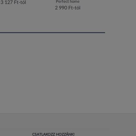
Perfect home
3 127 Ft-tól
3 080 Ft-tól
2 990 Ft-tól
CSATLAKOZZ HOZZÁNK!