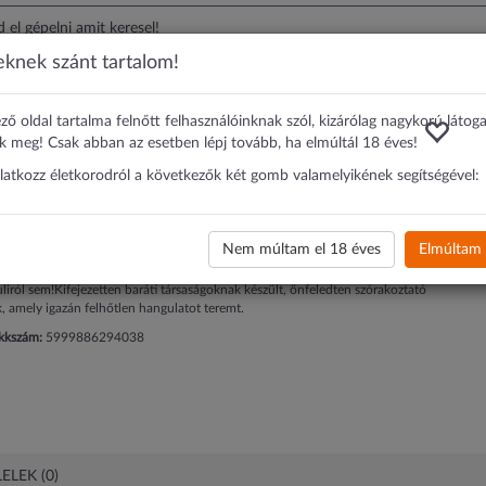
eknek szánt tartalom!
sjáték (5999886294038)
ző oldal tartalma felnőtt felhasználóinknak szól, kizárólag nagykorú látog
zervíz - felnőtt társasjáték
ik meg! Csak abban az esetben lépj tovább, ha elmúltál 18 éves!
9886294038)
ilatkozz életkorodról a következők két gomb valamelyikének segítségével:
90 Ft
-tól
ÁRFIGYELÉS
Nem múltam el 18 éves
Elmúltam 
z, a tökéletes bulibeindító, hangulatfokozó társasjáték, mely nem hiányozhat
liról sem!Kifejezetten baráti társaságoknak készült, önfeledten szórakoztató
k, amely igazán felhőtlen hangulatot teremt.
ikkszám:
5999886294038
ELEK (0)