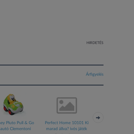
HIRDETÉS
Árfigyelés
ey Pluto Pull & Go
Perfect Home 10101 Ki
Orca Best Friends F
sautó Clementoni
marad állva? ivós játék
hármas kitűző