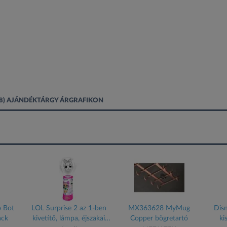
038) AJÁNDÉKTÁRGY ÁRGRAFIKON
o Bot
LOL Surprise 2 az 1-ben
MX363628 MyMug
Disn
ack
kivetítő, lámpa, éjszakai
Copper bögretartó
ki