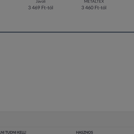
fény
Javoli
METALTEX
3 469 Ft-tól
3 460 Ft-tól
NI TUDNI KELL!
HASZNOS