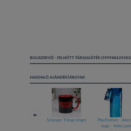
BULISZERVÍZ - FELNŐTT TÁRSASJÁTÉK (5999886294
HASONLÓ AJÁNDÉKTÁRGYAK
rry Potter Roxforti
Stranger Things bögre
PlayStation - Astr
ímeres evőpálcikák
Logo - Italos pal