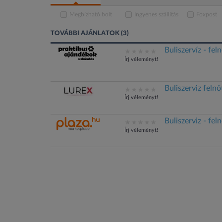
Megbízható bolt
Ingyenes szállítás
Foxpost
TOVÁBBI AJÁNLATOK (3)
Buliszervíz - fel
Írj véleményt!
Buliszerviz felnő
Írj véleményt!
Buliszerviz - fel
Írj véleményt!