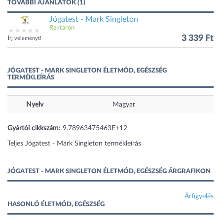
TOVÁBBI AJÁNLATOK (1)
Jógatest - Mark Singleton
Raktáron
3 339 Ft
Írj véleményt!
JÓGATEST - MARK SINGLETON ÉLETMÓD, EGÉSZSÉG
TERMÉKLEÍRÁS
Nyelv
Magyar
Gyártói cikkszám:
9.78963475463E+12
Teljes Jógatest - Mark Singleton termékleírás
JÓGATEST - MARK SINGLETON ÉLETMÓD, EGÉSZSÉG ÁRGRAFIKON
Árfigyelés
HASONLÓ ÉLETMÓD, EGÉSZSÉG