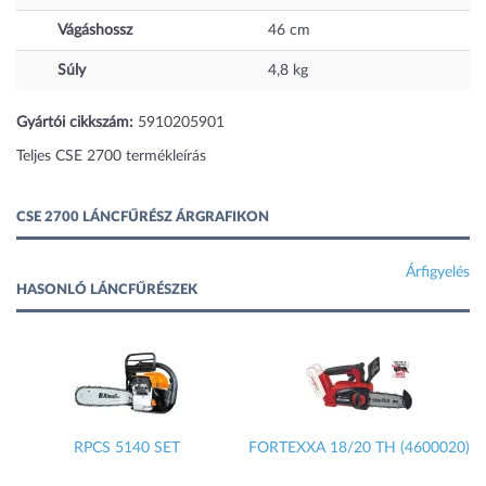
Vágáshossz
46
cm
Súly
4,8
kg
Gyártói cikkszám:
5910205901
Teljes CSE 2700 termékleírás
CSE 2700 LÁNCFŰRÉSZ ÁRGRAFIKON
Árfigyelés
HASONLÓ LÁNCFŰRÉSZEK
RPCS 5140 SET
FORTEXXA 18/20 TH (4600020)