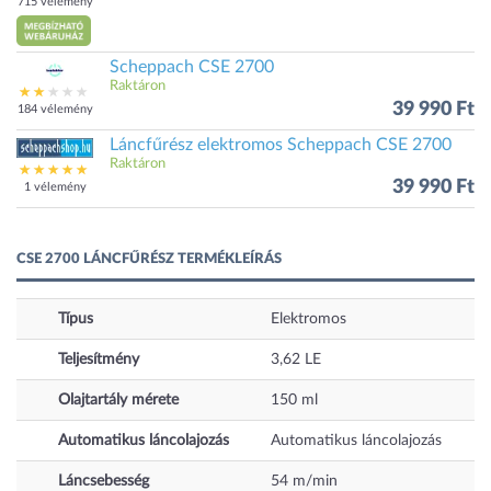
715 vélemény
Scheppach CSE 2700
Raktáron
39 990 Ft
184 vélemény
Láncfűrész elektromos Scheppach CSE 2700
Raktáron
39 990 Ft
1 vélemény
CSE 2700 LÁNCFŰRÉSZ TERMÉKLEÍRÁS
Típus
Elektromos
Teljesítmény
3,62
LE
Olajtartály mérete
150
ml
Automatikus láncolajozás
Automatikus láncolajozás
Láncsebesség
54
m/min