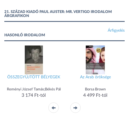
21. SZÁZAD KIADÓ PAUL AUSTER: MR. VERTIGO IRODALOM
ÁRGRAFIKON
Árfigyelés
HASONLÓ IRODALOM
ÖSSZEGYŰJTÖTT BÉLYEGEK
Az Arab öröksége
Reményi József Tamás;Békés Pál
Borsa Brown
3 174 Ft-tól
4 499 Ft-tól