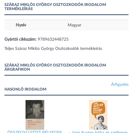
SZÁRAZ MIKLÓS GYÖRGY OSZTOZKODÓK IRODALOM
TERMÉKLEÍRÁS
Nyelv
Magyar
Gyártói cikkszám:
9789632448725
Teljes Száraz Miklós György Osztozkodók termékleírás
SZÁRAZ MIKLÓS GYÖRGY OSZTOZKODÓK IRODALOM
ÁRGRAFIKON
Árfigyelés
HASONLÓ IRODALOM
ÖSSZEGYŰJTÖTT BÉLYEGEK
- Jane Austen bölcs és szellemes