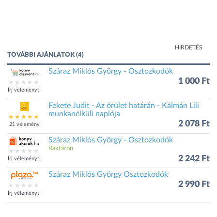
HIRDETÉS
TOVÁBBI AJÁNLATOK (4)
Száraz Miklós György - Osztozkodók
1 000 Ft
Írj véleményt!
Fekete Judit - Az őrület határán - Kálmán Lili
munkanélküli naplója
2 078 Ft
21 vélemény
Száraz Miklós György - Osztozkodók
Raktáron
2 242 Ft
Írj véleményt!
Száraz Miklós György Osztozkodók
2 990 Ft
Írj véleményt!