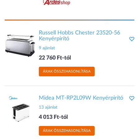
Russell Hobbs Chester 23520-56
Kenyérpirító
9 ajánlat
22 760 Ft-tól
ÁRAK ÖSSZEHASONLÍTÁSA
Midea MT-RP2L09W Kenyérpirító
13 ajánlat
4 013 Ft-tól
ÁRAK ÖSSZEHASONLÍTÁSA