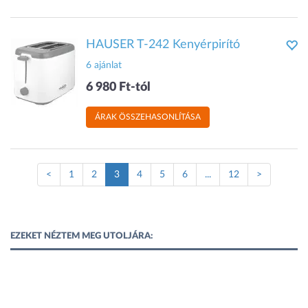
HAUSER T-242 Kenyérpirító
6 ajánlat
6 980 Ft-tól
ÁRAK ÖSSZEHASONLÍTÁSA
(Jelenlegi
<
1
2
3
4
5
6
...
12
>
oldal)
EZEKET NÉZTEM MEG UTOLJÁRA: