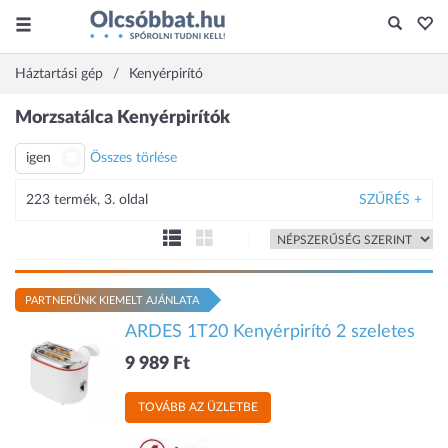
Háztartási gép
Kenyérpirító
Morzsatálca Kenyérpirítók
igen
Összes törlése
223 termék, 3. oldal
SZŰRÉS +
PARTNERÜNK KIEMELT AJÁNLATA
ARDES 1T20 Kenyérpirító 2 szeletes
9 989 Ft
TOVÁBB AZ ÜZLETBE