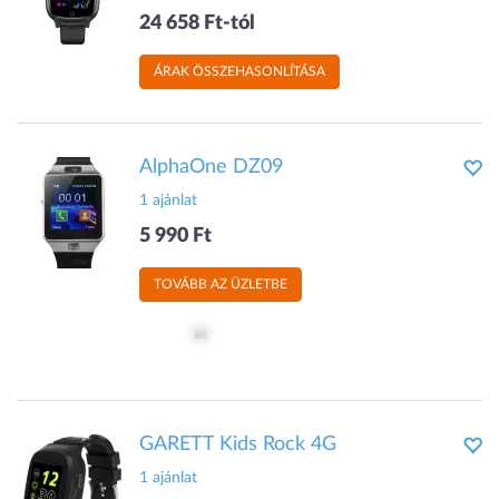
24 658 Ft-tól
ÁRAK ÖSSZEHASONLÍTÁSA
AlphaOne DZ09
1 ajánlat
5 990 Ft
TOVÁBB AZ ÜZLETBE
GARETT Kids Rock 4G
1 ajánlat