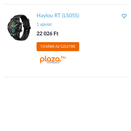
Haylou RT (LS05S)
1 ajánlat
22 026 Ft
TOVÁBB AZ ÜZLETBE