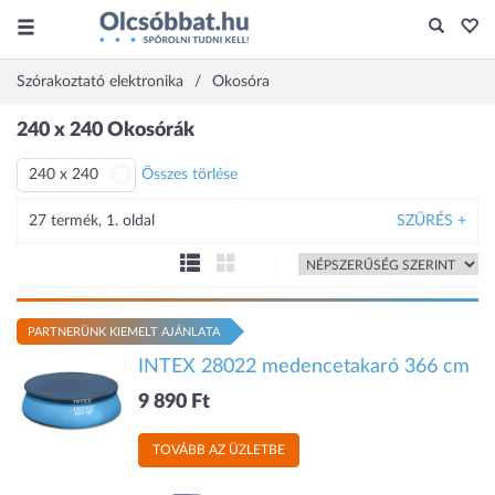
Szórakoztató elektronika
Okosóra
240 x 240 Okosórák
240 x 240
Összes törlése
27 termék, 1. oldal
SZŰRÉS +
PARTNERÜNK KIEMELT AJÁNLATA
INTEX 28022 medencetakaró 366 cm
9 890 Ft
TOVÁBB AZ ÜZLETBE