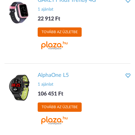
GARETT Kids Trendy 4G
1 ajánlat
22 912 Ft
TOVÁBB AZ ÜZLETBE
AlphaOne L5
1 ajánlat
106 451 Ft
TOVÁBB AZ ÜZLETBE