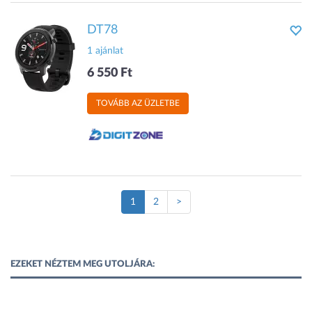
DT78
1 ajánlat
6 550 Ft
TOVÁBB AZ ÜZLETBE
(Jelenlegi
1
2
>
oldal)
EZEKET NÉZTEM MEG UTOLJÁRA: