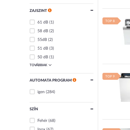
ZAJSZINT
TOP 8
61 dB
(1)
58 dB
(2)
55dB
(2)
51 dB
(3)
50 dB
(1)
TOVÁBBIAK
TOP 9
AUTOMATA PROGRAM
igen
(284)
SZÍN
Fehér
(68)
Inox
(62)