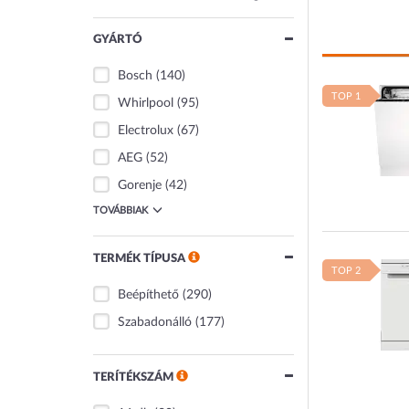
GYÁRTÓ
Bosch
(140)
TOP 1
Whirlpool
(95)
Electrolux
(67)
AEG
(52)
Gorenje
(42)
TOVÁBBIAK
TERMÉK TÍPUSA
TOP 2
Beépíthető
(290)
Szabadonálló
(177)
TERÍTÉKSZÁM