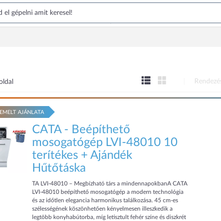
Rendezé
oldal
EMELT AJÁNLATA
CATA - Beépíthető
mosogatógép LVI-48010 10
terítékes + Ajándék
Hűtőtáska
TA LVI-48010 – Megbízható társ a mindennapokbanA CATA
LVI-48010 beépíthető mosogatógép a modern technológia
és az időtlen elegancia harmonikus találkozása. 45 cm-es
szélességének köszönhetően kényelmesen illeszkedik a
legtöbb konyhabútorba, míg letisztult fehér színe és diszkrét