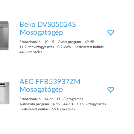
Beko DVS05024S
Mosogatógép
Szabadonálló
10
5
Gyors program
49
dB
11.9
liter
vízfogyasztás
0.7
kWh
Késleltetett indítás
44.8
cm
széles
AEG FFB53937ZM
Mosogatógép
Szabadonálló
14
db
D
8
programos
Automata program
4
db
44
dB
10.5
l
vízfogyasztás
Késleltetett indítás
59.8
cm
széles