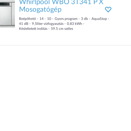
Whirlpool WBO 3T341 P X
Mosogatógép
Beépíthető
14
10
Gyors program
3
db
AquaStop
41
dB
9.5
liter
vízfogyasztás
0.83
kWh
Késleltetett indítás
59.5
cm
széles