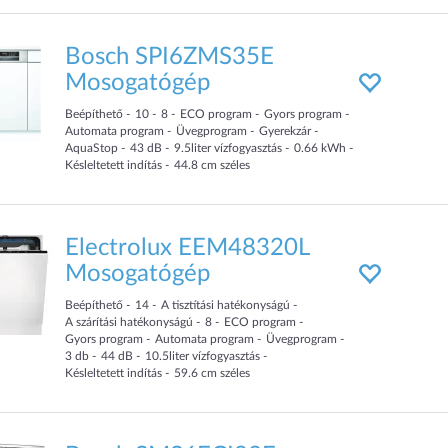
Bosch SPI6ZMS35E
Mosogatógép
Beépíthető
10
8
ECO program
Gyors program
Automata program
Üvegprogram
Gyerekzár
AquaStop
43
dB
9.5
liter
vízfogyasztás
0.66
kWh
Késleltetett indítás
44.8
cm
széles
Electrolux EEM48320L
Mosogatógép
Beépíthető
14
A tisztítási hatékonyságú
A szárítási hatékonyságú
8
ECO program
Gyors program
Automata program
Üvegprogram
3
db
44
dB
10.5
liter
vízfogyasztás
Késleltetett indítás
59.6
cm
széles