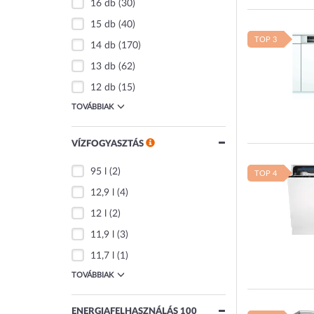
16 db
(30)
15 db
(40)
TOP 3
14 db
(170)
13 db
(62)
12 db
(15)
TOVÁBBIAK
VÍZFOGYASZTÁS
95 l
(2)
TOP 4
12,9 l
(4)
12 l
(2)
11,9 l
(3)
11,7 l
(1)
TOVÁBBIAK
ENERGIAFELHASZNÁLÁS 100