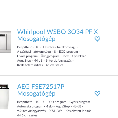
Whirlpool WSBO 3O34 PF X
Mosogatógép
Beépíthető
10
A tisztítási hatékonyságú
A szárítási hatékonyságú
8
ECO program
Gyors program
Üvegprogram
Inox
Gyerekzár
AquaStop
44
dB
9
liter
vízfogyasztás
Késleltetett indítás
45
cm
széles
AEG FSE72517P
Mosogatógép
Beépíthető
10
7
ECO program
Gyors program
Automata program
4
db
AquaStop
46
dB
9.9
liter
vízfogyasztás
0.73
kWh
Késleltetett indítás
44.6
cm
széles