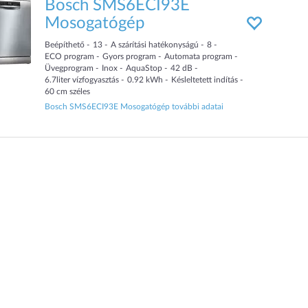
Bosch SMS6ECI93E
Mosogatógép
Beépíthető
13
A szárítási hatékonyságú
8
ECO program
Gyors program
Automata program
Üvegprogram
Inox
AquaStop
42
dB
6.7
liter
vízfogyasztás
0.92
kWh
Késleltetett indítás
60
cm
széles
Bosch SMS6ECI93E Mosogatógép további adatai