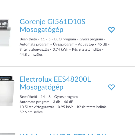
Gorenje GI561D10S
Mosogatógép
Beépíthető
11
5
ECO program
Gyors program
Automata program
Üvegprogram
AquaStop
45
dB
9
liter
vízfogyasztás
0.74
kWh
Késleltetett indítás
44.8
cm
széles
Electrolux EES48200L
Mosogatógép
Beépíthető
14
8
Gyors program
Automata program
3
db
46
dB
10.5
liter
vízfogyasztás
0.95
kWh
Késleltetett indítás
59.6
cm
széles