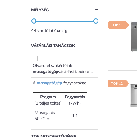
MÉLYSÉG
TOP 11
44 cm
-tól
67 cm
-ig
VÁSÁRLÁSI TANÁCSOK
Olvasd el szakértőink
mosogatógép
vásárlási tanácsait.
A
mosogatógép
fogyasztása:
TOP 12
Program
Fogyasztás
(1 teljes töltet)
(kWh)
Mosogatás
1,1
50 °C-on
TOP MOSOGATÓGÉPEK