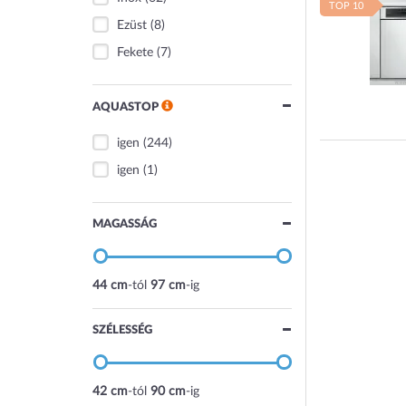
TOP 10
Ezüst
(8)
Fekete
(7)
AQUASTOP
igen
(244)
igen
(1)
MAGASSÁG
44 cm
-tól
97 cm
-ig
SZÉLESSÉG
42 cm
-tól
90 cm
-ig