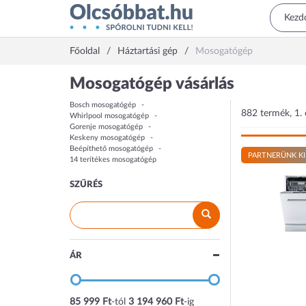
Főoldal
Háztartási gép
Mosogatógép
Mosogatógép vásárlás
Bosch mosogatógép
882 termék, 1. 
Whirlpool mosogatógép
Gorenje mosogatógép
Keskeny mosogatógép
Beépíthető mosogatógép
PARTNERÜNK KI
14 terítékes mosogatógép
SZŰRÉS
ÁR
85 999 Ft
-tól
3 194 960 Ft
-ig