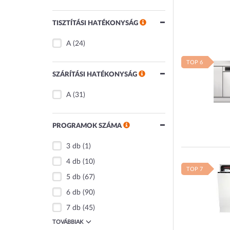
TISZTÍTÁSI HATÉKONYSÁG
A
(24)
TOP 6
SZÁRÍTÁSI HATÉKONYSÁG
A
(31)
PROGRAMOK SZÁMA
3 db
(1)
4 db
(10)
TOP 7
5 db
(67)
6 db
(90)
7 db
(45)
TOVÁBBIAK