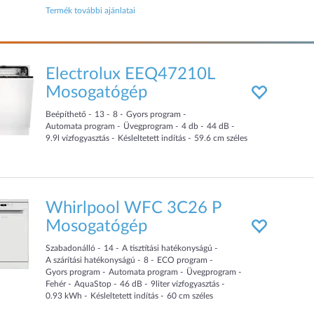
megjelenése bármilyen enteriőrbe beleolvad. Ez a modell
Termék további ajánlatai
nem csupán esz...
Electrolux EEQ47210L
Mosogatógép
Beépíthető
13
8
Gyors program
Automata program
Üvegprogram
4
db
44
dB
9.9
l
vízfogyasztás
Késleltetett indítás
59.6
cm
széles
Whirlpool WFC 3C26 P
Mosogatógép
Szabadonálló
14
A tisztítási hatékonyságú
A szárítási hatékonyságú
8
ECO program
Gyors program
Automata program
Üvegprogram
Fehér
AquaStop
46
dB
9
liter
vízfogyasztás
0.93
kWh
Késleltetett indítás
60
cm
széles