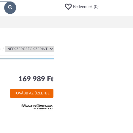
Kedvencek (
0
)
s /
169 989 Ft
TOVÁBB AZ ÜZLETBE