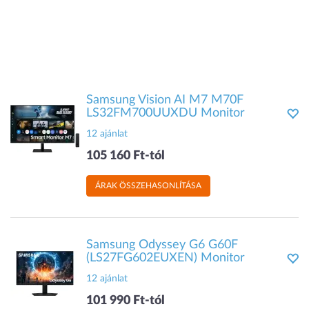
Samsung Vision AI M7 M70F
LS32FM700UUXDU Monitor
12 ajánlat
105 160 Ft-tól
ÁRAK ÖSSZEHASONLÍTÁSA
Samsung Odyssey G6 G60F
(LS27FG602EUXEN) Monitor
12 ajánlat
101 990 Ft-tól