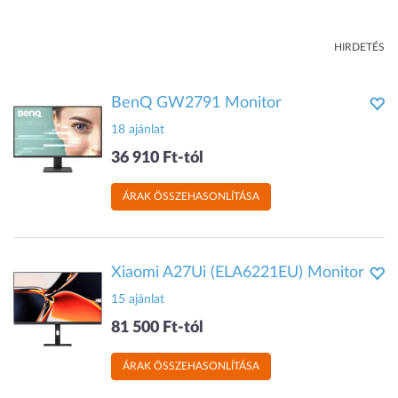
HIRDETÉS
BenQ GW2791 Monitor
18 ajánlat
36 910 Ft-tól
ÁRAK ÖSSZEHASONLÍTÁSA
Xiaomi A27Ui (ELA6221EU) Monitor
15 ajánlat
81 500 Ft-tól
ÁRAK ÖSSZEHASONLÍTÁSA