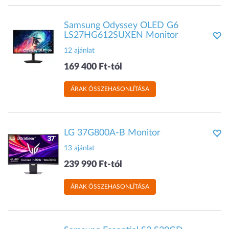
Samsung Odyssey OLED G6
LS27HG612SUXEN Monitor
12 ajánlat
169 400 Ft-tól
ÁRAK ÖSSZEHASONLÍTÁSA
LG 37G800A-B Monitor
13 ajánlat
239 990 Ft-tól
ÁRAK ÖSSZEHASONLÍTÁSA