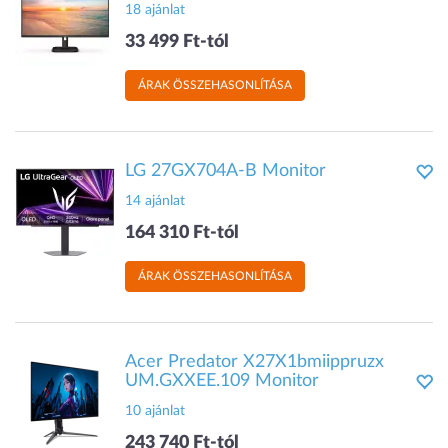
18 ajánlat
33 499 Ft-tól
ÁRAK ÖSSZEHASONLÍTÁSA
LG 27GX704A-B Monitor
14 ajánlat
164 310 Ft-tól
ÁRAK ÖSSZEHASONLÍTÁSA
Acer Predator X27X1bmiippruzx
UM.GXXEE.109 Monitor
10 ajánlat
243 740 Ft-tól