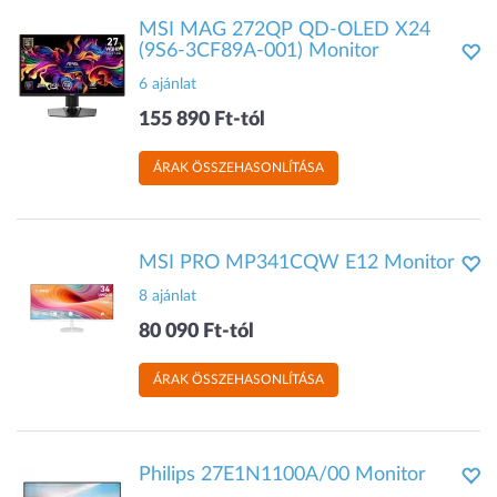
MSI MAG 272QP QD-OLED X24
(9S6-3CF89A-001) Monitor
6 ajánlat
155 890 Ft-tól
ÁRAK ÖSSZEHASONLÍTÁSA
MSI PRO MP341CQW E12 Monitor
8 ajánlat
80 090 Ft-tól
ÁRAK ÖSSZEHASONLÍTÁSA
Philips 27E1N1100A/00 Monitor