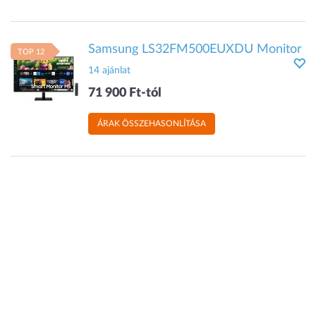
Samsung LS32FM500EUXDU Monitor
TOP 12
14 ajánlat
71 900 Ft-tól
ÁRAK ÖSSZEHASONLÍTÁSA