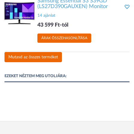
Samsung Essential S3 S39GD
(LS27D390GAUXEN) Monitor
14 ajánlat
43 599 Ft-tól
ÁRAK ÖSSZEHASONLÍTÁSA
Mutasd az összes terméket
EZEKET NÉZTEM MEG UTOLJÁRA: