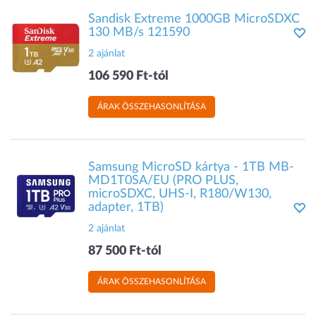
Sandisk Extreme 1000GB MicroSDXC
130 MB/s 121590
2 ajánlat
106 590 Ft-tól
ÁRAK ÖSSZEHASONLÍTÁSA
Samsung MicroSD kártya - 1TB MB-
MD1T0SA/EU (PRO PLUS,
microSDXC, UHS-I, R180/W130,
adapter, 1TB)
2 ajánlat
87 500 Ft-tól
ÁRAK ÖSSZEHASONLÍTÁSA