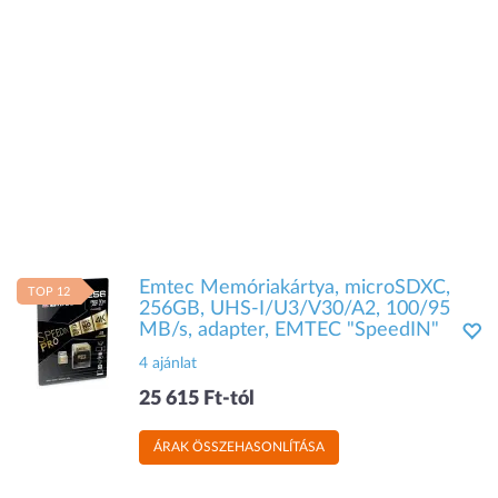
Emtec Memóriakártya, microSDXC,
TOP 12
256GB, UHS-I/U3/V30/A2, 100/95
MB/s, adapter, EMTEC "SpeedIN"
4 ajánlat
25 615 Ft-tól
ÁRAK ÖSSZEHASONLÍTÁSA