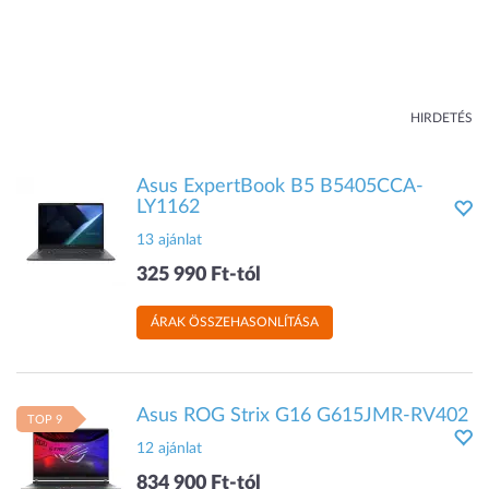
HIRDETÉS
Asus ExpertBook B5 B5405CCA-
LY1162
13 ajánlat
325 990 Ft-tól
ÁRAK ÖSSZEHASONLÍTÁSA
Asus ROG Strix G16 G615JMR-RV402
TOP 9
12 ajánlat
834 900 Ft-tól