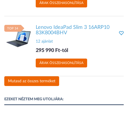
ÁRAK ÖSSZEHASONLÍTÁSA
Lenovo IdeaPad Slim 3 16ARP10
TOP 14
83K8004BHV
12 ajánlat
295 990 Ft-tól
ÁRAK ÖSSZEHASONLÍTÁSA
Mutasd az összes terméket
EZEKET NÉZTEM MEG UTOLJÁRA: