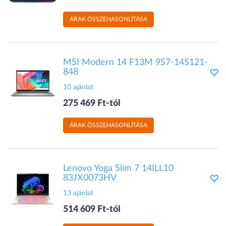
ÁRAK ÖSSZEHASONLÍTÁSA
MSI Modern 14 F13M 9S7-14S121-
848
10 ajánlat
275 469 Ft-tól
ÁRAK ÖSSZEHASONLÍTÁSA
Lenovo Yoga Slim 7 14ILL10
83JX0073HV
13 ajánlat
514 609 Ft-tól