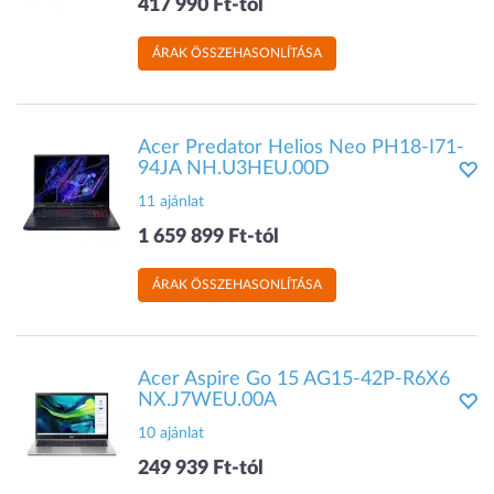
417 990 Ft-tól
ÁRAK ÖSSZEHASONLÍTÁSA
Acer Predator Helios Neo PH18-I71-
94JA NH.U3HEU.00D
11 ajánlat
1 659 899 Ft-tól
ÁRAK ÖSSZEHASONLÍTÁSA
Acer Aspire Go 15 AG15-42P-R6X6
NX.J7WEU.00A
10 ajánlat
249 939 Ft-tól