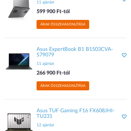
11 ajánlat
599 900 Ft-tól
ÁRAK ÖSSZEHASONLÍTÁSA
Asus ExpertBook B1 B1503CVA-
S79079
11 ajánlat
266 900 Ft-tól
ÁRAK ÖSSZEHASONLÍTÁSA
Asus TUF Gaming F16 FX608JHI-
TU231
12 ajánlat