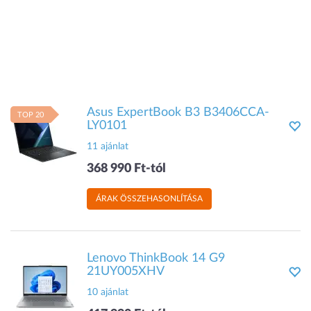
Asus ExpertBook B3 B3406CCA-
TOP 20
LY0101
11 ajánlat
368 990 Ft-tól
ÁRAK ÖSSZEHASONLÍTÁSA
Lenovo ThinkBook 14 G9
21UY005XHV
10 ajánlat