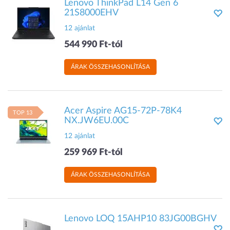
Lenovo ThinkPad L14 Gen 6
21S8000EHV
12 ajánlat
544 990 Ft-tól
ÁRAK ÖSSZEHASONLÍTÁSA
Acer Aspire AG15-72P-78K4
TOP 13
NX.JW6EU.00C
12 ajánlat
259 969 Ft-tól
ÁRAK ÖSSZEHASONLÍTÁSA
Lenovo LOQ 15AHP10 83JG00BGHV