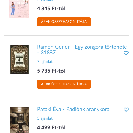
4 845 Ft-tól
ÁRAK ÖSSZEHASONLÍTÁSA
Ramon Gener - Egy zongora története
- 31887
7 ajánlat
5 735 Ft-tól
ÁRAK ÖSSZEHASONLÍTÁSA
Pataki Éva - Rádiónk aranykora
5 ajánlat
4 499 Ft-tól