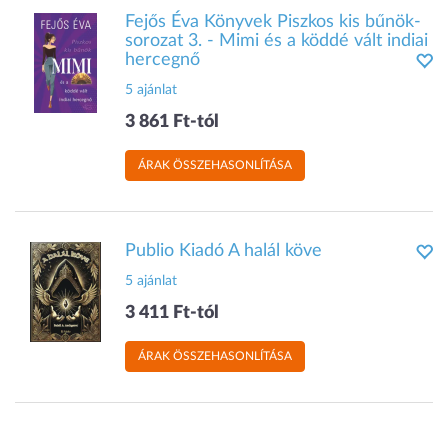
Fejős Éva Könyvek Piszkos kis bűnök-
sorozat 3. - Mimi és a köddé vált indiai
hercegnő
5 ajánlat
3 861 Ft-tól
ÁRAK ÖSSZEHASONLÍTÁSA
Publio Kiadó A halál köve
5 ajánlat
3 411 Ft-tól
ÁRAK ÖSSZEHASONLÍTÁSA