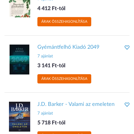
4 412 Ft-tól
ÁRAK ÖSSZEHASONLÍTÁSA
Gyémántfelhő Kiadó 2049
7 ajánlat
3 141 Ft-tól
ÁRAK ÖSSZEHASONLÍTÁSA
J.D. Barker - Valami az emeleten
7 ajánlat
5 718 Ft-tól