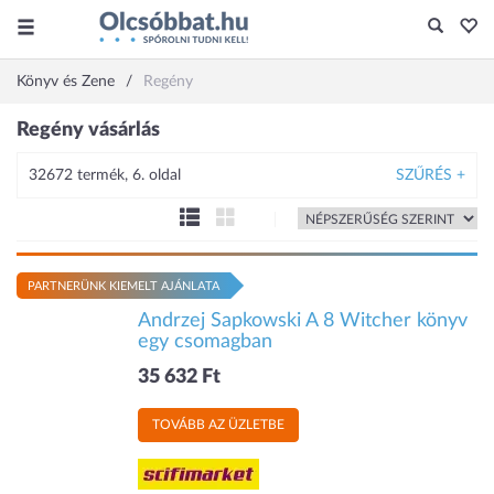
Könyv és Zene
Regény
Regény vásárlás
32672 termék, 6. oldal
SZŰRÉS +
PARTNERÜNK KIEMELT AJÁNLATA
Andrzej Sapkowski A 8 Witcher könyv
egy csomagban
35 632 Ft
TOVÁBB AZ ÜZLETBE