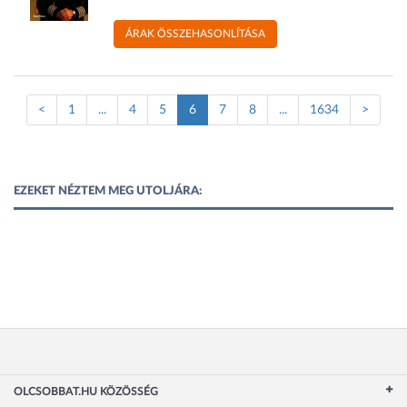
ÁRAK ÖSSZEHASONLÍTÁSA
(Jelenlegi
<
1
...
4
5
6
7
8
...
1634
>
oldal)
EZEKET NÉZTEM MEG UTOLJÁRA:
OLCSOBBAT.HU KÖZÖSSÉG