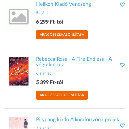
Helikon Kiadó Vencseng
5 ajánlat
6 299 Ft-tól
ÁRAK ÖSSZEHASONLÍTÁSA
Rebecca Ross - A Fire Endless - A
végtelen tűz
6 ajánlat
5 399 Ft-tól
ÁRAK ÖSSZEHASONLÍTÁSA
Pitypang kiadó A komfortzóna projekt
7 ajánlat