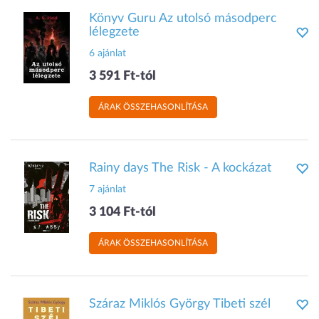
Könyv Guru Az utolsó másodperc
lélegzete
6 ajánlat
3 591 Ft-tól
ÁRAK ÖSSZEHASONLÍTÁSA
Rainy days The Risk - A kockázat
7 ajánlat
3 104 Ft-tól
ÁRAK ÖSSZEHASONLÍTÁSA
Száraz Miklós György Tibeti szél