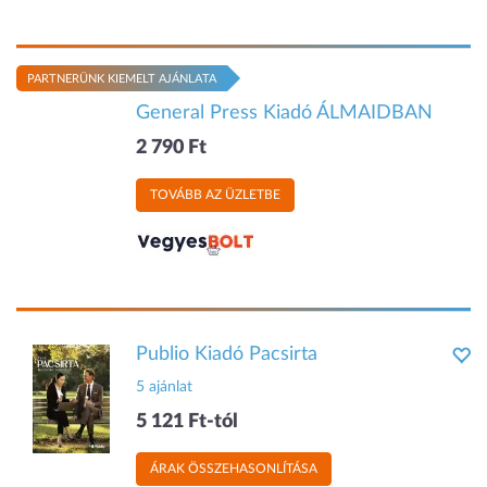
PARTNERÜNK KIEMELT AJÁNLATA
General Press Kiadó ÁLMAIDBAN
2 790 Ft
TOVÁBB AZ ÜZLETBE
Publio Kiadó Pacsirta
5 ajánlat
5 121 Ft-tól
ÁRAK ÖSSZEHASONLÍTÁSA