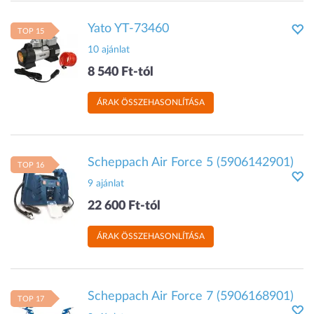
Yato YT-73460
TOP 15
10 ajánlat
8 540 Ft-tól
ÁRAK ÖSSZEHASONLÍTÁSA
Scheppach Air Force 5 (5906142901)
TOP 16
9 ajánlat
22 600 Ft-tól
ÁRAK ÖSSZEHASONLÍTÁSA
Scheppach Air Force 7 (5906168901)
TOP 17