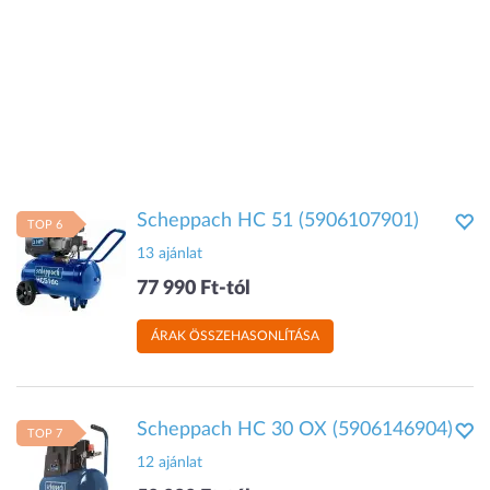
Scheppach HC 51 (5906107901)
TOP 6
13 ajánlat
77 990 Ft-tól
ÁRAK ÖSSZEHASONLÍTÁSA
Scheppach HC 30 OX (5906146904)
TOP 7
12 ajánlat