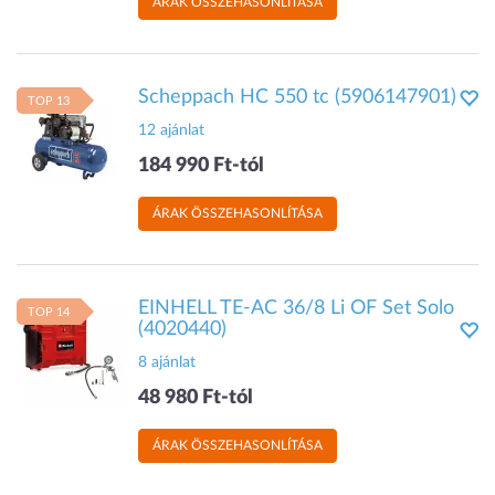
ÁRAK ÖSSZEHASONLÍTÁSA
Scheppach HC 550 tc (5906147901)
TOP 13
12 ajánlat
184 990 Ft-tól
ÁRAK ÖSSZEHASONLÍTÁSA
EINHELL TE-AC 36/8 Li OF Set Solo
TOP 14
(4020440)
8 ajánlat
48 980 Ft-tól
ÁRAK ÖSSZEHASONLÍTÁSA