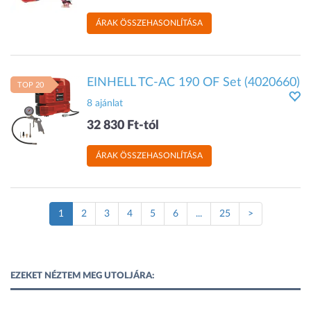
ÁRAK ÖSSZEHASONLÍTÁSA
EINHELL TC-AC 190 OF Set (4020660)
TOP 20
8 ajánlat
32 830 Ft-tól
ÁRAK ÖSSZEHASONLÍTÁSA
(Jelenlegi
1
2
3
4
5
6
...
25
>
oldal)
EZEKET NÉZTEM MEG UTOLJÁRA: