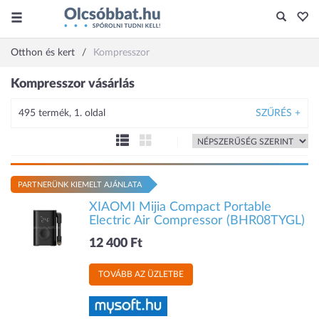
Otthon és kert
Kompresszor
Kompresszor vásárlás
495 termék, 1. oldal
SZŰRÉS +
PARTNERÜNK KIEMELT AJÁNLATA
XIAOMI Mijia Compact Portable
Electric Air Compressor (BHR08TYGL)
12 400 Ft
TOVÁBB AZ ÜZLETBE