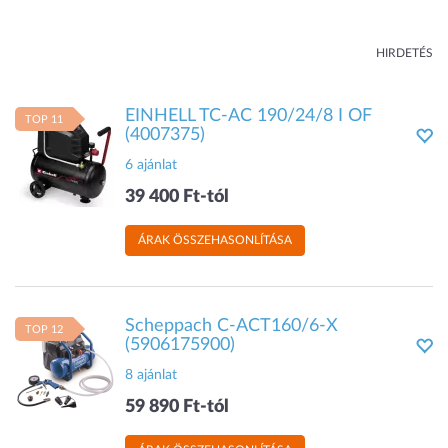
HIRDETÉS
EINHELL TC-AC 190/24/8 I OF
TOP 11
(4007375)
6 ajánlat
39 400 Ft-tól
ÁRAK ÖSSZEHASONLÍTÁSA
Scheppach C-ACT160/6-X
TOP 12
(5906175900)
8 ajánlat
59 890 Ft-tól