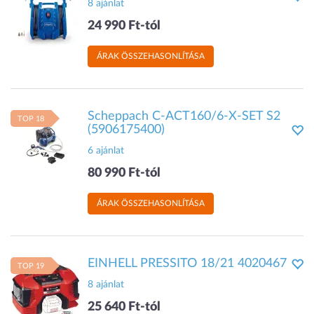
8 ajánlat
24 990 Ft-tól
ÁRAK ÖSSZEHASONLÍTÁSA
Scheppach C-ACT160/6-X-SET S2
TOP 18
(5906175400)
6 ajánlat
80 990 Ft-tól
ÁRAK ÖSSZEHASONLÍTÁSA
EINHELL PRESSITO 18/21 4020467
TOP 19
8 ajánlat
25 640 Ft-tól