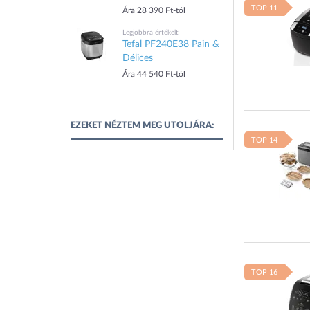
TOP 11
Ára 28 390 Ft-tól
Legjobbra értékelt
Tefal PF240E38 Pain &
Délices
Ára 44 540 Ft-tól
EZEKET NÉZTEM MEG UTOLJÁRA:
TOP 14
TOP 16