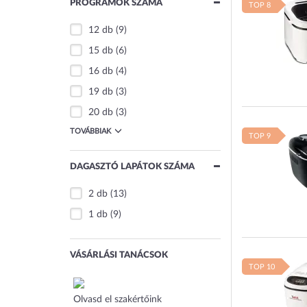
PROGRAMOK SZÁMA
TOP 8
12 db
(9)
15 db
(6)
16 db
(4)
19 db
(3)
20 db
(3)
TOVÁBBIAK
TOP 9
DAGASZTÓ LAPÁTOK SZÁMA
2 db
(13)
1 db
(9)
VÁSÁRLÁSI TANÁCSOK
TOP 10
Olvasd el szakértőink