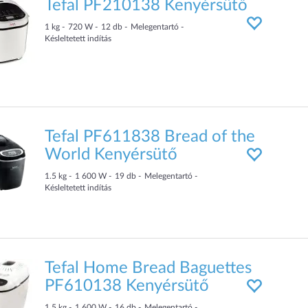
Tefal PF210138 Kenyérsütő
1
kg
720
W
12
db
Melegentartó
Késleltetett indítás
Tefal PF611838 Bread of the
World Kenyérsütő
1.5
kg
1 600
W
19
db
Melegentartó
Késleltetett indítás
Tefal Home Bread Baguettes
PF610138 Kenyérsütő
1.5
kg
1 600
W
16
db
Melegentartó