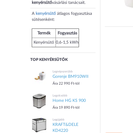
kenyérsütő
vásárlási tanácsait.
A
kenyérsütő
átlagos fogyasztása
sütésenként:
Termék
Fogyasztás
Kenyérsütő
0,6-1,5 kWh
TOP KENYÉRSÜTŐK
Legnépszerűbb
Gorenje BM910WII
Ára 22 990 Ft-tól
Legolcsóbb
Home HG KS 900
Ára 19 890 Ft-tól
Legújabb
KRAFT&DELE
KD4220