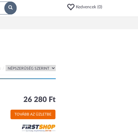
Kedvencek (
0
)
s /
26 280 Ft
TOVÁBB AZ ÜZLETBE