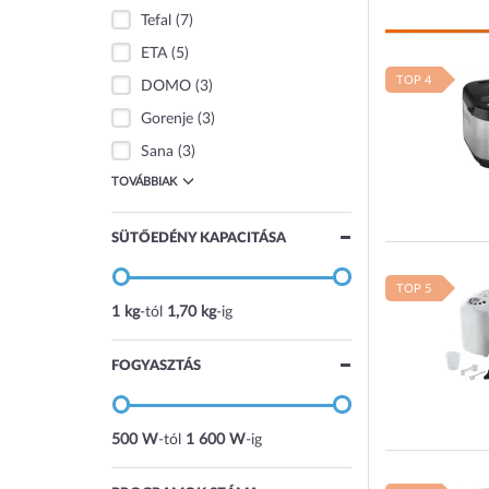
Tefal
(7)
ETA
(5)
TOP 4
DOMO
(3)
Gorenje
(3)
Sana
(3)
TOVÁBBIAK
SÜTŐEDÉNY KAPACITÁSA
TOP 5
1 kg
-tól
1,70 kg
-ig
FOGYASZTÁS
500 W
-tól
1 600 W
-ig