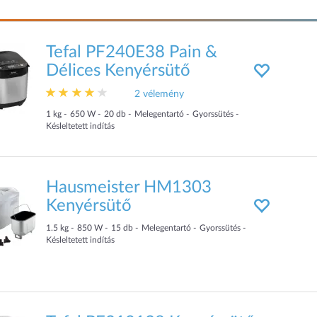
Tefal PF240E38 Pain &
Délices Kenyérsütő
2 vélemény
1
kg
650
W
20
db
Melegentartó
Gyorssütés
Késleltetett indítás
Hausmeister HM1303
Kenyérsütő
1.5
kg
850
W
15
db
Melegentartó
Gyorssütés
Késleltetett indítás