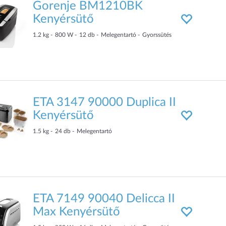
Gorenje BM1210BK
Kenyérsütő
1.2
kg
800
W
12
db
Melegentartó
Gyorssütés
ETA 3147 90000 Duplica II
Kenyérsütő
1.5
kg
24
db
Melegentartó
ETA 7149 90040 Delicca II
Max Kenyérsütő