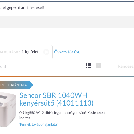
1 kg felett
Összes törlése
PACITÁSA :
Rendezé
ldal
EMELT AJÁNLATA
Sencor SBR 1040WH
kenyérsütő (41011113)
0.9 kg550 W12 dbMelegentartóGyorssütésKésleltetett
indítás
Termék további ajánlatai