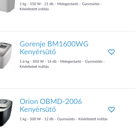
1
kg
550
W
21
db
Melegentartó
Gyorssütés
Késleltetett indítás
Gorenje BM1600WG
Kenyérsütő
1.6
kg
850
W
16
db
Melegentartó
Gyorssütés
Késleltetett indítás
Orion OBMD-2006
Kenyérsütő
1
kg
500
W
12
db
Gyorssütés
Késleltetett indítás