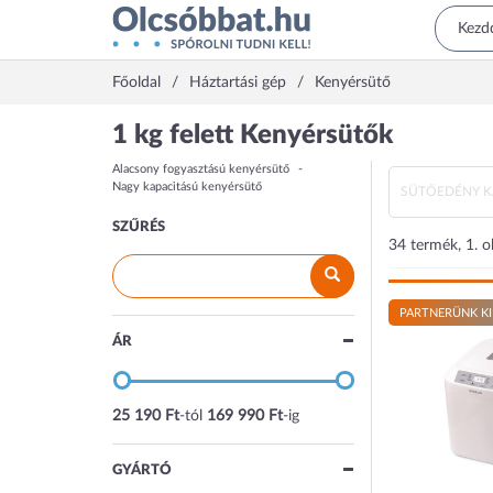
Főoldal
Háztartási gép
Kenyérsütő
1 kg felett Kenyérsütők
Alacsony fogyasztású kenyérsütő
Nagy kapacitású kenyérsütő
SÜTŐEDÉNY KA
SZŰRÉS
34 termék, 1. o
PARTNERÜNK KI
ÁR
25 190 Ft
-tól
169 990 Ft
-ig
GYÁRTÓ