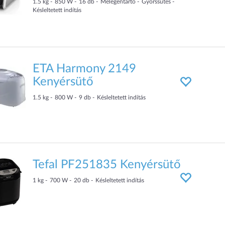
1.5
kg
850
W
16
db
Melegentartó
Gyorssütés
Késleltetett indítás
ETA Harmony 2149
Kenyérsütő
1.5
kg
800
W
9
db
Késleltetett indítás
Tefal PF251835 Kenyérsütő
1
kg
700
W
20
db
Késleltetett indítás