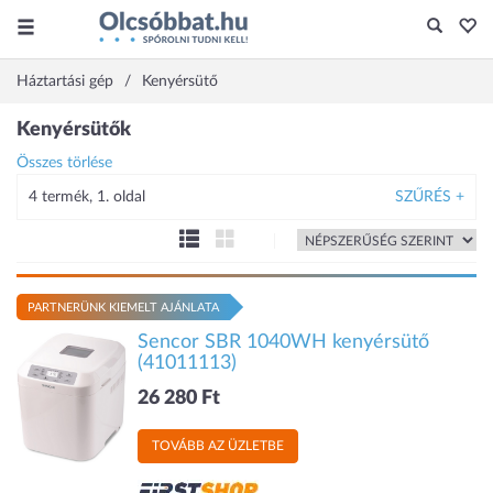
Háztartási gép
Kenyérsütő
Kenyérsütők
Összes törlése
4 termék, 1. oldal
SZŰRÉS +
PARTNERÜNK KIEMELT AJÁNLATA
Sencor SBR 1040WH kenyérsütő
(41011113)
26 280 Ft
TOVÁBB AZ ÜZLETBE