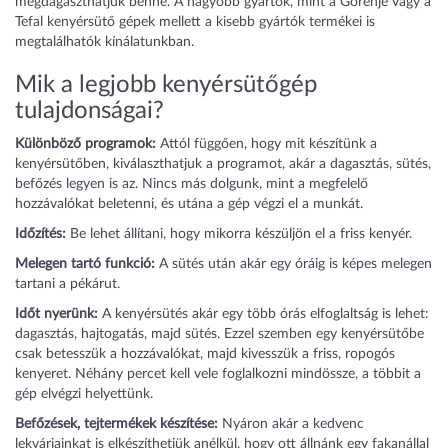
megdagaszthatjuk benne. A nagyobb gyártók, mint a Gorenje vagy a
Tefal kenyérsütő gépek mellett a kisebb gyártók termékei is
megtalálhatók kínálatunkban.
Mik a legjobb kenyérsütőgép
tulajdonságai?
Különböző programok:
Attól függően, hogy mit készítünk a
kenyérsütőben, kiválaszthatjuk a programot, akár a dagasztás, sütés,
befőzés legyen is az. Nincs más dolgunk, mint a megfelelő
hozzávalókat beletenni, és utána a gép végzi el a munkát.
Időzítés:
Be lehet állítani, hogy mikorra készüljön el a friss kenyér.
Melegen tartó funkció:
A sütés után akár egy óráig is képes melegen
tartani a pékárut.
Időt nyerünk:
A kenyérsütés akár egy több órás elfoglaltság is lehet:
dagasztás, hajtogatás, majd sütés. Ezzel szemben egy kenyérsütőbe
csak betesszük a hozzávalókat, majd kivesszük a friss, ropogós
kenyeret. Néhány percet kell vele foglalkozni mindössze, a többit a
gép elvégzi helyettünk.
Befőzések, tejtermékek készítése:
Nyáron akár a kedvenc
lekvárjainkat is elkészíthetjük anélkül, hogy ott állnánk egy fakanállal