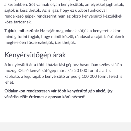
a kezünkben. Sőt vannak olyan kenyérsütők, amelyekkel joghurtok,
sajtok is készíthetők. Az is igaz, hogy ez utóbbi funkcióval
rendelkező gépek rendszerint nem az olcsó kenyérsütő készülékek
közé tartoznak.
Tujduk, mit eszünk:
Ha saját magunknak sütjük a kenyeret, akkor
mindig tudni fogjuk, hogy miből készül, ráadásul a saját ízlésünknek
megfelelően fűszerezhetjük, ízesíthetjük.
Kenyérsütőgép árak
A kenyérsütő ár a többi háztartási géphez hasonlóan széles skálán
mozog. Olcsó kenyérsütőgép már akár 20 000 forint alatt is
kapható, a legdrágább kenyérsütő ár pedig 100 000 forint felett is
lehet.
Oldalunkon rendszeresen vár több kenyérsütő gép akció, így
vásárlás előtt érdemes alaposan körülnézned!