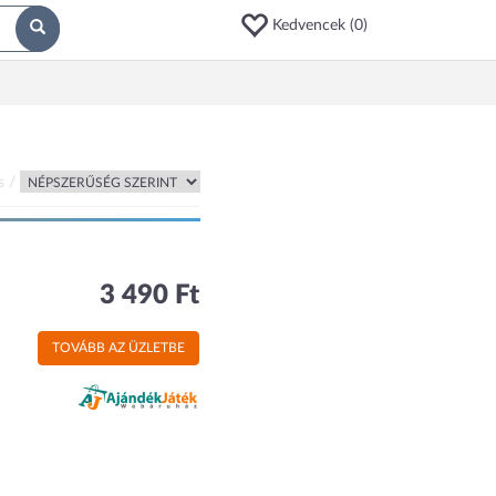
Kedvencek (
0
)
s /
3 490 Ft
TOVÁBB AZ ÜZLETBE