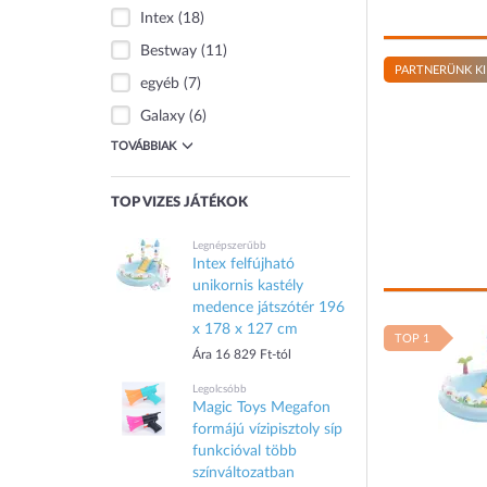
Intex
(18)
Bestway
(11)
PARTNERÜNK KI
egyéb
(7)
Galaxy
(6)
TOVÁBBIAK
TOP VIZES JÁTÉKOK
Legnépszerűbb
Intex felfújható
unikornis kastély
medence játszótér 196
x 178 x 127 cm
TOP 1
Ára 16 829 Ft-tól
Legolcsóbb
Magic Toys Megafon
formájú vízipisztoly síp
funkcióval több
színváltozatban