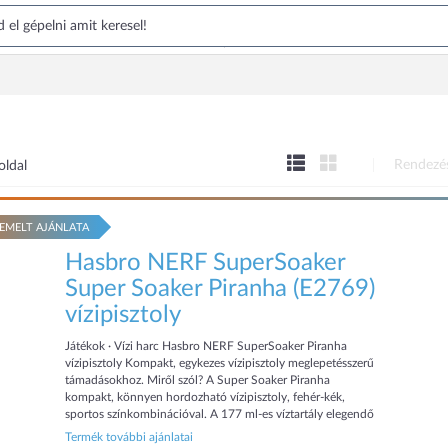
Rendezé
oldal
EMELT AJÁNLATA
Hasbro NERF SuperSoaker
Super Soaker Piranha (E2769)
vízipisztoly
Játékok · Vízi harc Hasbro NERF SuperSoaker Piranha
vízipisztoly Kompakt, egykezes vízipisztoly meglepetésszerű
támadásokhoz. Miről szól? A Super Soaker Piranha
kompakt, könnyen hordozható vízipisztoly, fehér-kék,
sportos színkombinációval. A 177 ml-es víztartály elegendő
vízzel lát el egy hosszabb csatához, egykezes használa...
Termék további ajánlatai