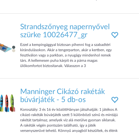
kertbe, a strandra, tengerpartra, de akár egy esti fürdésnél
Strandszőnyeg napernyővel
szürke 10026477_gr
Ezzel a kempingággyal biztosan pihenni fog a szabadtéri
kirándulásokon. Akár a tengerparton, akár a kertben, egy
fesztiválon vagy a parkban, a nyugágy mindenhol remek
társ. A kellemesen puha kárpit és a párna magas
ülőkomfortot biztosítanak. Válasszon a 3
Manninger Cikázó rakéták
búvárjáték - 5 db-os
Korosztály: 3 és 16 év közöttHányan játszhatják: 1 játékos A
cikázó rakéták búvárjáték szett 5 különböző színű és mintájú
rakétát tartalmaz, amelyek víz alá merülve gyorsan siklanak.
A rakéták végén pontszám található, így a játék
versenyszerűvé tehető. Könnyű anyagból készültek, és élénk
színeik miatt könnyen észrevehetők a vízben.Ideális vízi játék