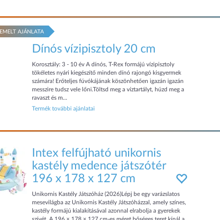
EMELT AJÁNLATA
Dínós vízipisztoly 20 cm
Korosztály: 3 - 10 év A dínós, T-Rex formájú vízipisztoly
tökéletes nyári kiegészítő minden dínó rajongó kisgyermek
számára! Erőteljes fúvókájának köszönhetően igazán igazán
messzire tudsz vele lőni.Töltsd meg a víztartályt, húzd meg a
ravaszt és m...
Termék további ajánlatai
Intex felfújható unikornis
kastély medence játszótér
196 x 178 x 127 cm
Unikornis Kastély Játszóház (2026)Lépj be egy varázslatos
mesevilágba az Unikornis Kastély Játszóházzal, amely színes,
kastély formájú kialakításával azonnal elrabolja a gyerekek
szívét. A 196 × 178 × 127 cm-es méret bőséges teret kínál a