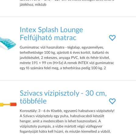
játékhoz, miközb
Intex Splash Lounge
Felfújható matrac
Gumimatrac vízi használatra - téglalap, egyszemélyes,
terhelhetősége 100 kg, ajánlott 6 éves kortól, italtartó és
javítókészlet, 2 rekeszes, anyaga PVC, kék és fehér kivitel,
mérete 191 × 99 cm (H×Sz) A remek INTEX vízi gumimatrac
egy fő számára felel meg, a teherbírása pedig 100 kg. 2
darab légkamra biztosítja a stabilitás mellett a biztonságot. A
gyártáshoz használt anyag: PVC. Az italodat az int
Szivacs vízipisztoly - 30 cm,
többféle
Korosztály: 3 - 6 év Kisebb, egyszerű habszivacs vízipisztoly!
A Szivacs vízipisztoly egy puha, habszivacsból készült
henger, amit a medencében is lehet hasznosítani. A
vízipisztoly pumpás, a vízbe mártott végű vízifegyver
fogantyúját hátra kell húzni, és miután kiemelted a vízből,