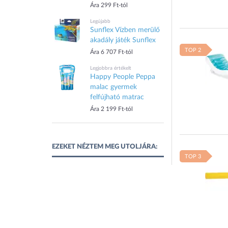
Ára 299 Ft-tól
Legújabb
Sunflex Vízben merülő
akadály játék Sunflex
TOP 2
Ára 6 707 Ft-tól
Legjobbra értékelt
Happy People Peppa
malac gyermek
felfújható matrac
Ára 2 199 Ft-tól
EZEKET NÉZTEM MEG UTOLJÁRA:
TOP 3