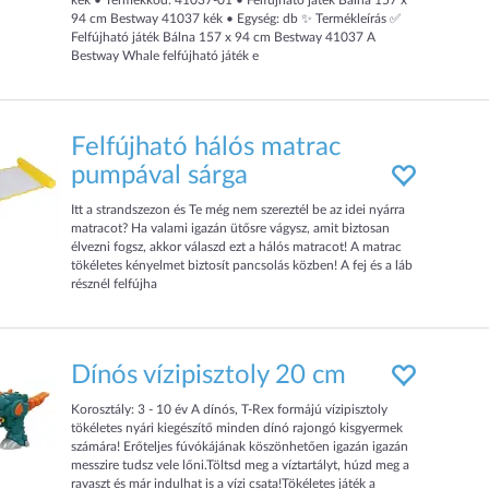
kék • Termékkód: 41037-01 • Felfújható játék Bálna 157 x
94 cm Bestway 41037 kék • Egység: db ✨ Termékleírás ✅
Felfújható játék Bálna 157 x 94 cm Bestway 41037 A
Bestway Whale felfújható játék e
Felfújható hálós matrac
pumpával sárga
Itt a strandszezon és Te még nem szereztél be az idei nyárra
matracot? Ha valami igazán ütősre vágysz, amit biztosan
élvezni fogsz, akkor válaszd ezt a hálós matracot! A matrac
tökéletes kényelmet biztosít pancsolás közben! A fej és a láb
résznél felfújha
Dínós vízipisztoly 20 cm
Korosztály: 3 - 10 év A dínós, T-Rex formájú vízipisztoly
tökéletes nyári kiegészítő minden dínó rajongó kisgyermek
számára! Erőteljes fúvókájának köszönhetően igazán igazán
messzire tudsz vele lőni.Töltsd meg a víztartályt, húzd meg a
ravaszt és már indulhat is a vízi csata!Tökéletes játék a