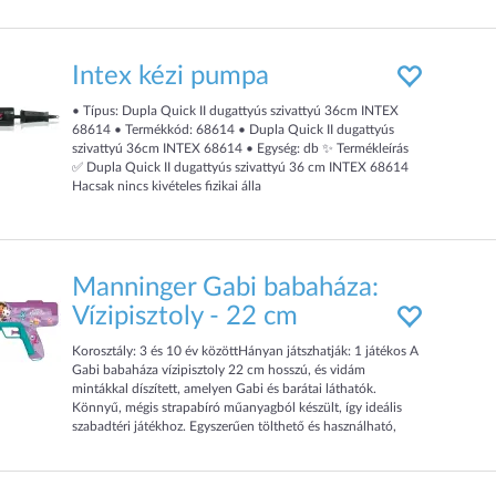
csak nyomd össze, és erős sugárban tör ki belőle a hideg víz!
A Szivacs vízipiszto
Intex kézi pumpa
• Típus: Dupla Quick II dugattyús szivattyú 36cm INTEX
68614 • Termékkód: 68614 • Dupla Quick II dugattyús
szivattyú 36cm INTEX 68614 • Egység: db ✨ Termékleírás
✅ Dupla Quick II dugattyús szivattyú 36 cm INTEX 68614
Hacsak nincs kivételes fizikai álla
Manninger Gabi babaháza:
Vízipisztoly - 22 cm
Korosztály: 3 és 10 év közöttHányan játszhatják: 1 játékos A
Gabi babaháza vízipisztoly 22 cm hosszú, és vidám
mintákkal díszített, amelyen Gabi és barátai láthatók.
Könnyű, mégis strapabíró műanyagból készült, így ideális
szabadtéri játékhoz. Egyszerűen tölthető és használható,
tökéletes választás nyári pancsoláshoz.