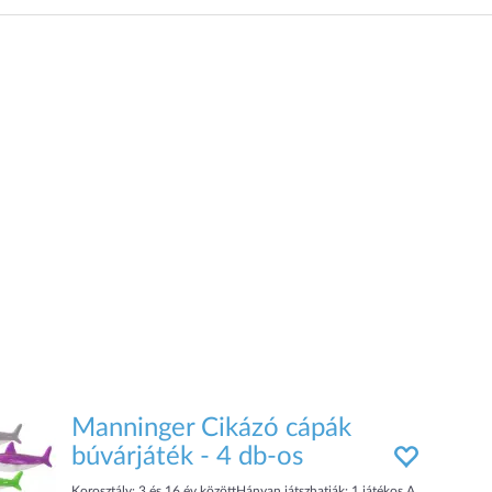
strandra és medencébe egyaránt.
Manninger Cikázó cápák
búvárjáték - 4 db-os
Korosztály: 3 és 16 év közöttHányan játszhatják: 1 játékos A