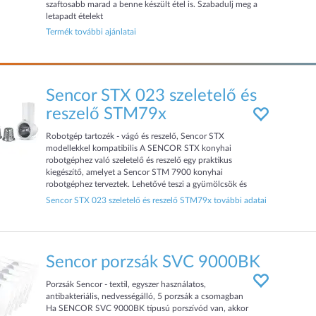
szaftosabb marad a benne készült étel is. Szabadulj meg a
letapadt ételekt
Termék további ajánlatai
Sencor STX 023 szeletelő és
reszelő STM79x
Robotgép tartozék - vágó és reszelő, Sencor STX
modellekkel kompatibilis A SENCOR STX konyhai
robotgéphez való szeletelő és reszelő egy praktikus
kiegészítő, amelyet a Sencor STM 7900 konyhai
robotgéphez terveztek. Lehetővé teszi a gyümölcsök és
zöldségek hatékony feldolgo
Sencor STX 023 szeletelő és reszelő STM79x további adatai
Sencor porzsák SVC 9000BK
Porzsák Sencor - textil, egyszer használatos,
antibakteriális, nedvességálló, 5 porzsák a csomagban
Ha SENCOR SVC 9000BK típusú porszívód van, akkor