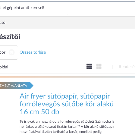
ítői
észítői
cor
Összes törlése
Rendezé
oldal
EMELT AJÁNLATA
Air fryer sütőpapír, sütőpapír
forrólevegős sütőbe kör alakú
16 cm 50 db
Te is gyakran használod a forrólevegős sütődet? Számodra is
nehézkes a sütőkosarat tisztán tartani? A kör alakú sütőpapír
használatával tisztán tartható a kosár, emellett pedig