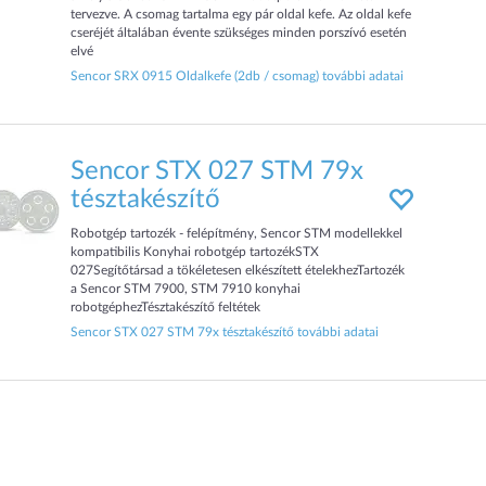
tervezve. A csomag tartalma egy pár oldal kefe. Az oldal kefe
cseréjét általában évente szükséges minden porszívó esetén
elvé
Sencor SRX 0915 Oldalkefe (2db / csomag) további adatai
Sencor STX 027 STM 79x
tésztakészítő
Robotgép tartozék - felépítmény, Sencor STM modellekkel
kompatibilis Konyhai robotgép tartozékSTX
027Segítőtársad a tökéletesen elkészített ételekhezTartozék
a Sencor STM 7900, STM 7910 konyhai
robotgéphezTésztakészítő feltétek
Sencor STX 027 STM 79x tésztakészítő további adatai