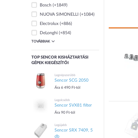
Bosch
(+1849)
NUOVA SIMONELLI
(+1084)
Electrolux
(+886)
DeLonghi
(+854)
TOVÁBBIAK
TOP SENCOR KISHÁZTARTÁSI
GÉPEK KIEGÉSZÍTŐI
Legnépszerűbb
Sencor SCG 2050
Ára 6 490 Ft-tól
Legolcsóbb
Sencor SVX81 filter
Ára 90 Ft-tól
Legújabb
Sencor SRX 7409, 5
db