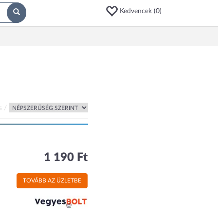
Kedvencek (
0
)
s /
1 190 Ft
TOVÁBB AZ ÜZLETBE