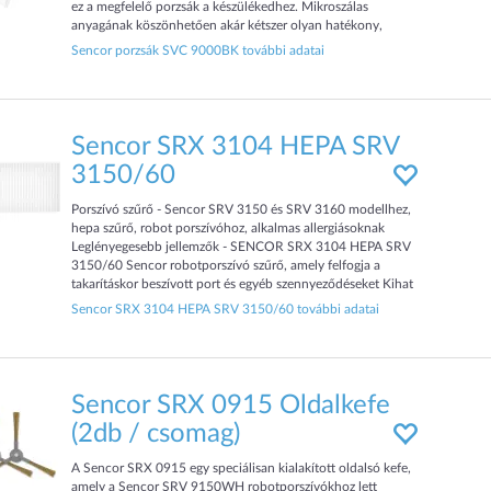
ez a megfelelő porzsák a készülékedhez. Mikroszálas
anyagának köszönhetően akár kétszer olyan hatékony,
mint a hagyományos papír porzsákok. A
Sencor porzsák SVC 9000BK további adatai
Sencor SRX 3104 HEPA SRV
3150/60
Porszívó szűrő - Sencor SRV 3150 és SRV 3160 modellhez,
hepa szűrő, robot porszívóhoz, alkalmas allergiásoknak
Leglényegesebb jellemzők - SENCOR SRX 3104 HEPA SRV
3150/60 Sencor robotporszívó szűrő, amely felfogja a
takarításkor beszívott port és egyéb szennyeződéseket Kihat
a porszívó tartósságára és teljesí
Sencor SRX 3104 HEPA SRV 3150/60 további adatai
Sencor SRX 0915 Oldalkefe
(2db / csomag)
A Sencor SRX 0915 egy speciálisan kialakított oldalsó kefe,
amely a Sencor SRV 9150WH robotporszívókhoz lett