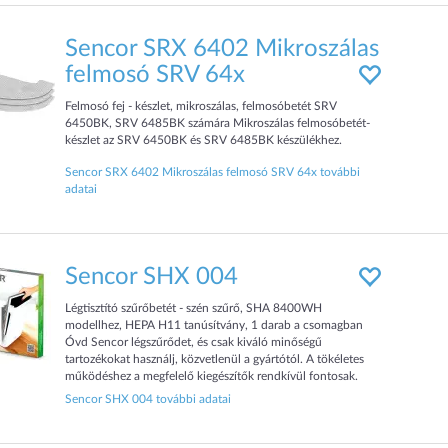
Sencor SRX 6402 Mikroszálas
felmosó SRV 64x
Felmosó fej - készlet, mikroszálas, felmosóbetét SRV
6450BK, SRV 6485BK számára Mikroszálas felmosóbetét-
készlet az SRV 6450BK és SRV 6485BK készülékhez.
Sencor SRX 6402 Mikroszálas felmosó SRV 64x további
adatai
Sencor SHX 004
Légtisztító szűrőbetét - szén szűrő, SHA 8400WH
modellhez, HEPA H11 tanúsítvány, 1 darab a csomagban
Óvd Sencor légszűrődet, és csak kiváló minőségű
tartozékokat használj, közvetlenül a gyártótól. A tökéletes
működéshez a megfelelő kiegészítők rendkívül fontosak.
Ilyen például egy csere szűrő. Az SHX
Sencor SHX 004 további adatai