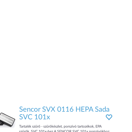
Sencor SVX 0116 HEPA Sada
SVC 101x
Tartalék szűrő - szűrőkészlet, porszívó tartozékok, EPA
szűrők, SVC 101x-hez A SENCOR SVC 101x porszívókhoz