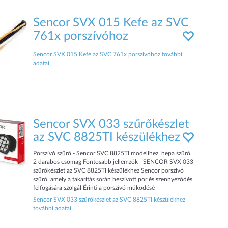
Sencor SVX 015 Kefe az SVC
761x porszívóhoz
Sencor SVX 015 Kefe az SVC 761x porszívóhoz további
adatai
Sencor SVX 033 szűrőkészlet
az SVC 8825TI készülékhez
Porszívó szűrő - Sencor SVC 8825TI modellhez, hepa szűrő,
2 darabos csomag Fontosabb jellemzők - SENCOR SVX 033
szűrőkészlet az SVC 8825TI készülékhez Sencor porszívó
szűrő, amely a takarítás során beszívott por és szennyeződés
felfogására szolgál Érinti a porszívó működésé
Sencor SVX 033 szűrőkészlet az SVC 8825TI készülékhez
további adatai