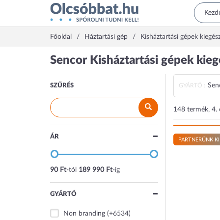
Főoldal
Háztartási gép
Kisháztartási gépek kiegész
Sencor Kisháztartási gépek kieg
Sen
SZŰRÉS
GYÁRTÓ :
148 termék, 4. 
ÁR
PARTNERÜNK KI
90 Ft
-tól
189 990 Ft
-ig
GYÁRTÓ
Non branding
(+6534)