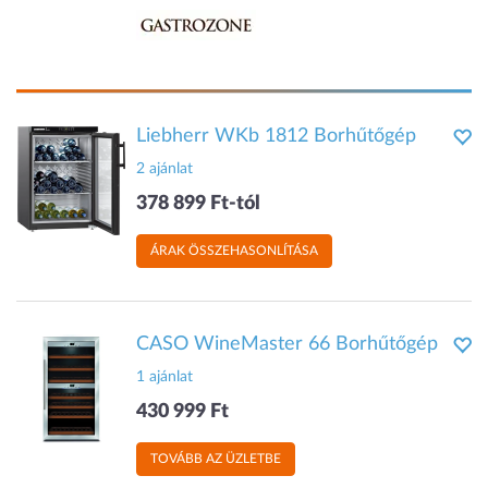
Liebherr WKb 1812 Borhűtőgép
2 ajánlat
378 899 Ft-tól
ÁRAK ÖSSZEHASONLÍTÁSA
CASO WineMaster 66 Borhűtőgép
1 ajánlat
430 999 Ft
TOVÁBB AZ ÜZLETBE