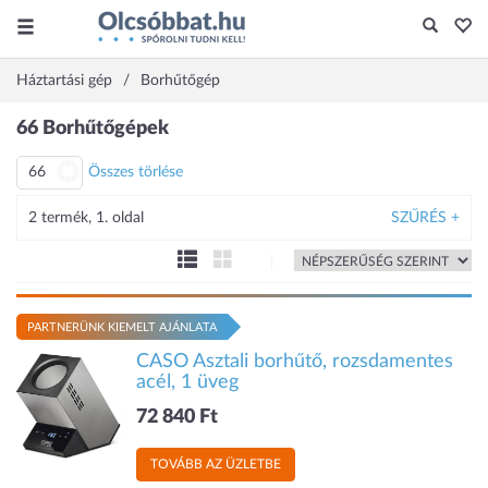
Háztartási gép
Borhűtőgép
66 Borhűtőgépek
66
Összes törlése
2 termék, 1. oldal
SZŰRÉS +
PARTNERÜNK KIEMELT AJÁNLATA
CASO Asztali borhűtő, rozsdamentes
acél, 1 üveg
72 840 Ft
TOVÁBB AZ ÜZLETBE