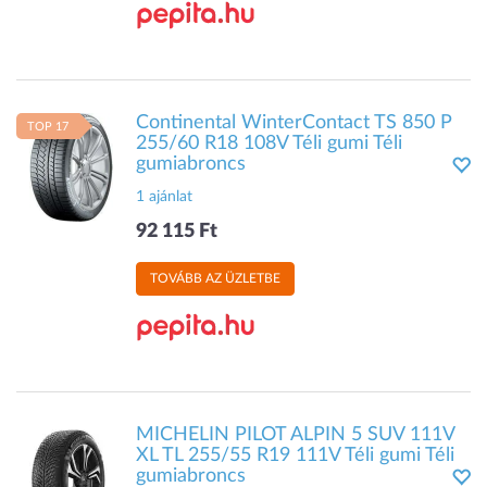
Continental WinterContact TS 850 P
TOP 17
255/60 R18 108V Téli gumi Téli
gumiabroncs
1 ajánlat
92 115 Ft
TOVÁBB AZ ÜZLETBE
MICHELIN PILOT ALPIN 5 SUV 111V
XL TL 255/55 R19 111V Téli gumi Téli
gumiabroncs