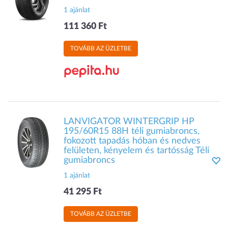
1 ajánlat
111 360 Ft
TOVÁBB AZ ÜZLETBE
LANVIGATOR WINTERGRIP HP
195/60R15 88H téli gumiabroncs,
fokozott tapadás hóban és nedves
felületen, kényelem és tartósság Téli
gumiabroncs
1 ajánlat
41 295 Ft
TOVÁBB AZ ÜZLETBE