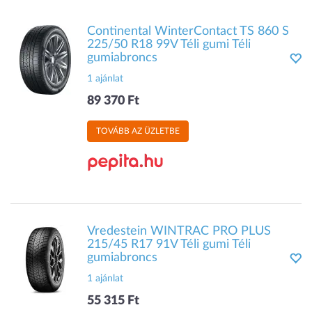
Continental WinterContact TS 860 S
225/50 R18 99V Téli gumi Téli
gumiabroncs
1 ajánlat
89 370 Ft
TOVÁBB AZ ÜZLETBE
Vredestein WINTRAC PRO PLUS
215/45 R17 91V Téli gumi Téli
gumiabroncs
1 ajánlat
55 315 Ft