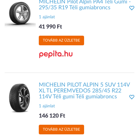
MICHELIN Pilot Alpin PA4 Téli Gumi -
295/35 R19 Téli gumiabroncs
1 ajánlat
41 990 Ft
TOVÁBB AZ ÜZLETBE
MICHELIN PILOT ALPIN 5 SUV 114V
XL TL PEREMVEDOS 285/45 R22
114V Téli gumi Téli gumiabroncs
1 ajánlat
146 120 Ft
TOVÁBB AZ ÜZLETBE