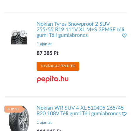
Nokian Tyres Snowproof 2 SUV
255/55 R19 111V XL M+S 3PMSF téli
gumi Téli gumiabroncs
1 ajánlat
87 385 Ft
TOVÁBB AZ ÜZLETBE
Nokian WR SUV 4 XL 510405 265/45
TOP 18
R20 108V Téli gumi Téli gumiabroncs
1 ajánlat