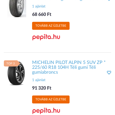
1 ajánlat
68 660 Ft
TOVÁBB AZ ÜZLETBE
MICHELIN PILOT ALPIN 5 SUV ZP *
TOP 3
225/60 R18 104H Téli gumi Téli
gumiabroncs
1 ajánlat
91 320 Ft
TOVÁBB AZ ÜZLETBE