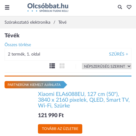
Szórakoztató elektronika
Tévé
Tévék
Összes törlése
2 termék, 1. oldal
SZŰRÉS +
PARTNERÜNK KIEMELT AJÁNLATA
Xiaomi ELA6088EU, 127 cm (50"),
3840 x 2160 pixelek, QLED, Smart TV,
Wi-Fi, Szürke
121 990 Ft
TOVÁBB AZ ÜZLETBE