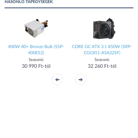
HASONLÓ TÁPEGYSÉGEK
3
400W 80+ Bronze Bulk (SSP-
CORE GC ATX 3.1 850W (SRP-
400ES2)
CGC851-A5A32SF)
Seasonic
Seasonic
30 990 Ft-tól
32 260 Ft-tól