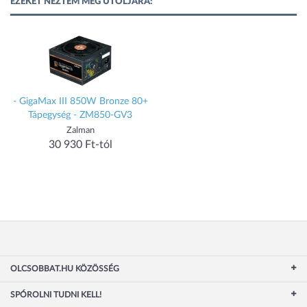
EZEKET NÉZTEM MEG UTOLJÁRA:
- GigaMax III 850W Bronze 80+
Tápegység - ZM850-GV3
Zalman
30 930 Ft-tól
OLCSOBBAT.HU KÖZÖSSÉG
SPÓROLNI TUDNI KELL!