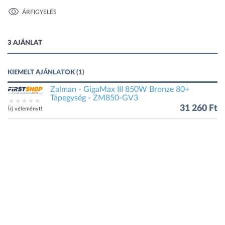
ÁRFIGYELÉS
1 kép
3 AJÁNLAT
KIEMELT AJÁNLATOK (1)
Zalman - GigaMax III 850W Bronze 80+
Tápegység - ZM850-GV3
31 260 Ft
Írj véleményt!