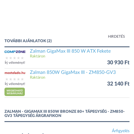
HIRDETÉS
TOVÁBBI AJÁNLATOK (2)
Zalman GigaMax III 850 W ATX Fekete
Raktáron
30 930 Ft
Írj véleményt!
Zalman 850W GigaMax III - ZM850-GV3
Raktáron
32 140 Ft
Írj véleményt!
ZALMAN - GIGAMAX III 850W BRONZE 80+ TÁPEGYSÉG - ZM850-
GV3 TÁPEGYSÉG ÁRGRAFIKON
Árfigyelés