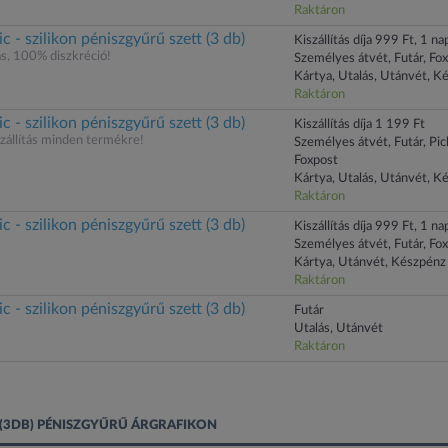
Raktáron
 - szilikon péniszgyűrű szett (3 db)
Kiszállítás díja 999 Ft, 1 nap
ás, 100% diszkréció!
Személyes átvét, Futár, Fo
Kártya, Utalás, Utánvét, K
Raktáron
 - szilikon péniszgyűrű szett (3 db)
Kiszállítás díja 1 199 Ft
állítás minden termékre!
Személyes átvét, Futár, Pi
Foxpost
Kártya, Utalás, Utánvét, K
Raktáron
 - szilikon péniszgyűrű szett (3 db)
Kiszállítás díja 999 Ft, 1 nap
Személyes átvét, Futár, Fo
Kártya, Utánvét, Készpénz
Raktáron
 - szilikon péniszgyűrű szett (3 db)
Futár
Utalás, Utánvét
Raktáron
 (3DB) PÉNISZGYŰRŰ ÁRGRAFIKON