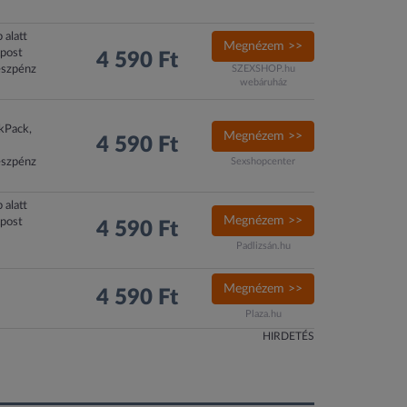
 alatt
Megnézem >>
xpost
4 590 Ft
észpénz
SZEXSHOP.hu
webáruház
ckPack,
Megnézem >>
4 590 Ft
észpénz
Sexshopcenter
 alatt
Megnézem >>
xpost
4 590 Ft
Padlizsán.hu
Megnézem >>
4 590 Ft
Plaza.hu
HIRDETÉS