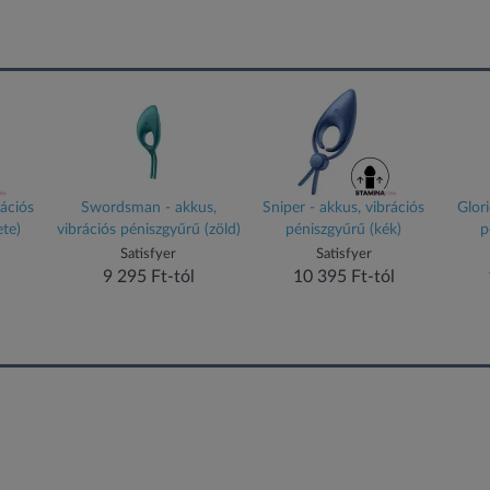
rációs
Swordsman - akkus,
Sniper - akkus, vibrációs
Glor
ete)
vibrációs péniszgyűrű (zöld)
péniszgyűrű (kék)
p
Satisfyer
Satisfyer
9 295 Ft-tól
10 395 Ft-tól