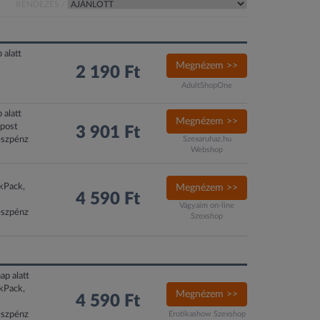
RENDEZÉS /
 alatt
Megnézem >>
2 190 Ft
AdultShopOne
 alatt
Megnézem >>
xpost
3 901 Ft
észpénz
Szexaruhaz.hu
Webshop
ckPack,
Megnézem >>
4 590 Ft
Vágyaim on-line
észpénz
Szexshop
ap alatt
ckPack,
Megnézem >>
4 590 Ft
észpénz
Erotikashow Szexshop