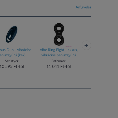
Árfigyelés
ious Duo - vibrációs
Vibe Ring Eight - akkus,
Majestic Duo - ak
éniszgyűrű (kék)
vibrációs péniszgyűrű
vízálló péniszgyűrű (f
(fekete)
Satisfyer
Bathmate
Satisfyer
10 595 Ft-tól
11 041 Ft-tól
9 295 Ft-tól