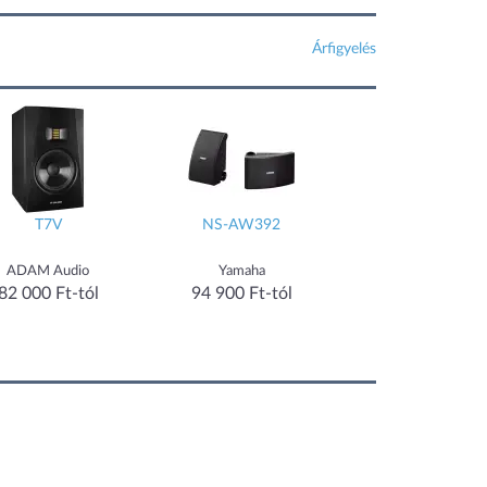
Árfigyelés
T7V
NS-AW392
PS-949
ADAM Audio
Yamaha
Sharp
82 000 Ft-tól
94 900 Ft-tól
95 190 Ft-tól