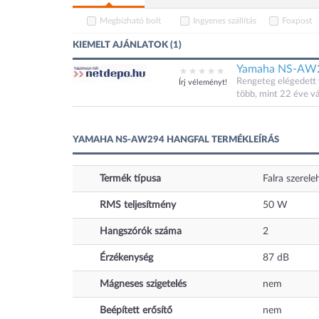
Megbízható bolt
Ingyenes szállítás
Foxpost
KIEMELT AJÁNLATOK (1)
Yamaha NS-AW294
Rengeteg elégedett v
Írj véleményt!
több, mint 22 éve vá
YAMAHA NS-AW294 HANGFAL TERMÉKLEÍRÁS
Termék típusa
Falra szerel
RMS teljesítmény
50
W
Hangszórók száma
2
Érzékenység
87 dB
Mágneses szigetelés
nem
Beépített erősítő
nem