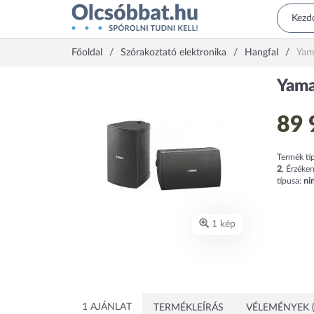
Főoldal
Szórakoztató elektronika
Hangfal
Yam
Yam
89 
Termék tí
2
,
Érzéke
típusa:
ni
1 kép
1 AJÁNLAT
TERMÉKLEÍRÁS
VÉLEMÉNYEK (