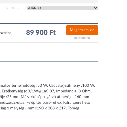
RENDEZÉS /
Megnézem >>
89 900 Ft
észpénz
netdepo.hu
lyamatos terhelhetőség :50 W, Csúcsteljesítmény :100 W,
000, Érzékenység (dB/1W@1m):87, Impedancia :8 Ohm,
ője :25 mm Mély-/középsugárzó átmérője :160 mm
szer:2-utas, Felépítés:bass-reflex, Falra szerelhető
gasság x mélység - mm):190 x 308 x 217, Tömeg