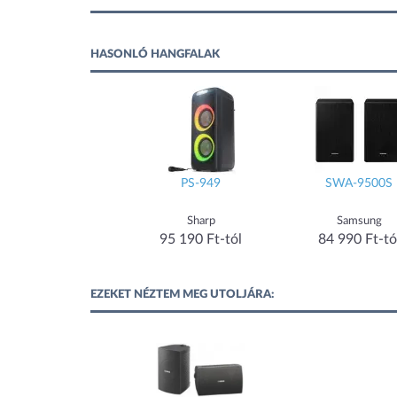
HASONLÓ HANGFALAK
NS-AW392
PS-949
SWA-9500S
Yamaha
Sharp
Samsung
94 900 Ft-tól
95 190 Ft-tól
84 990 Ft-tó
EZEKET NÉZTEM MEG UTOLJÁRA: