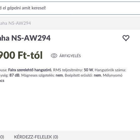
aha NS-AW294
aha NS-AW294
900 Ft
-tól
ÁRFIGYELÉS
pusa:
Falra szerelehtő hangszóró
,
RMS teljesítmény:
50
W
,
Hangszórók száma:
nység:
87 dB
,
Mágneses szigetelés:
nem
,
Beépített erősítő:
nem
,
Mélynyomó
ncs
0)
KÉRDEZZ-FELELEK (0)