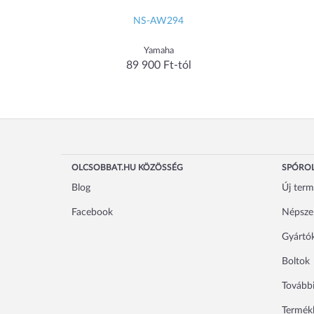
NS-AW294
Yamaha
89 900 Ft-tól
OLCSOBBAT.HU KÖZÖSSÉG
SPÓROL
Blog
Új ter
Facebook
Népsze
Gyártó
Boltok
További
Termékl