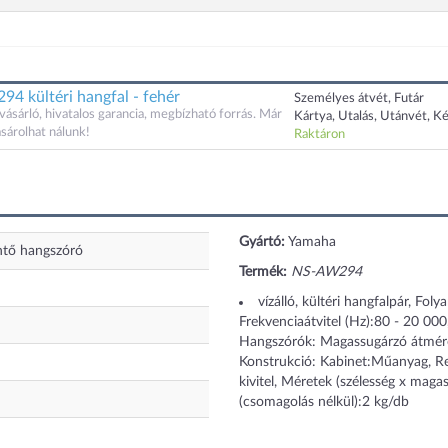
 kültéri hangfal - fehér
Személyes átvét, Futár
ásárló, hivatalos garancia, megbízható forrás. Már
Kártya, Utalás, Utánvét, K
sárolhat nálunk!
Raktáron
Gyártó:
Yamaha
ehtő hangszóró
Termék:
NS-AW294
vízálló, kültéri hangfalpár, Fo
Frekvenciaátvitel (Hz):80 - 20 
Hangszórók: Magassugárzó átmér
Konstrukció: Kabinet:Műanyag, Rend
kivitel, Méretek (szélesség x ma
(csomagolás nélkül):2 kg/db