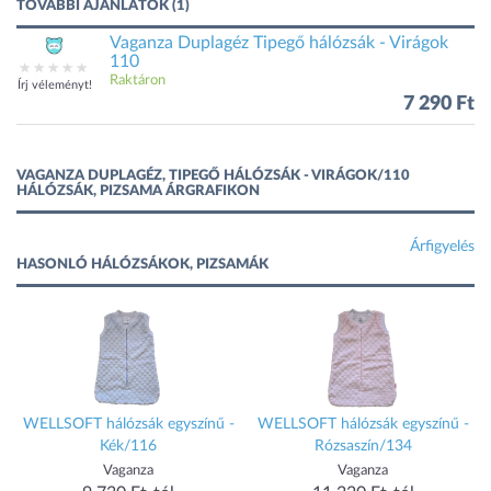
TOVÁBBI AJÁNLATOK (1)
Vaganza Duplagéz Tipegő hálózsák - Virágok
110
Raktáron
Írj véleményt!
7 290 Ft
VAGANZA DUPLAGÉZ, TIPEGŐ HÁLÓZSÁK - VIRÁGOK/110
HÁLÓZSÁK, PIZSAMA ÁRGRAFIKON
Árfigyelés
HASONLÓ HÁLÓZSÁKOK, PIZSAMÁK
WELLSOFT hálózsák egyszínű -
WELLSOFT hálózsák egyszínű -
Kék/116
Rózsaszín/134
Vaganza
Vaganza