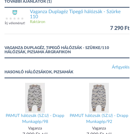
TOVÁBBI AJÁNLATOK (1)
Vaganza Duplagéz Tipegő hálózsák - Szürke
110
Raktáron
Írj véleményt!
7 290 Ft
VAGANZA DUPLAGÉZ, TIPEGŐ HÁLÓZSÁK - SZÜRKE/110
HÁLÓZSÁK, PIZSAMA ÁRGRAFIKON
Árfigyelés
HASONLÓ HÁLÓZSÁKOK, PIZSAMÁK
t
PAMUT hálózsák (SZ.U) - Drapp
PAMUT hálózsák (SZ.U) - Drapp
Munkagép/98
Munkagép/92
Vaganza
Vaganza