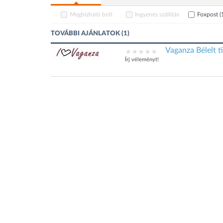
Megbízható bolt
Ingyenes szállítás
Foxpost
(
TOVÁBBI AJÁNLATOK (1)
Vaganza Bélelt t
Írj véleményt!