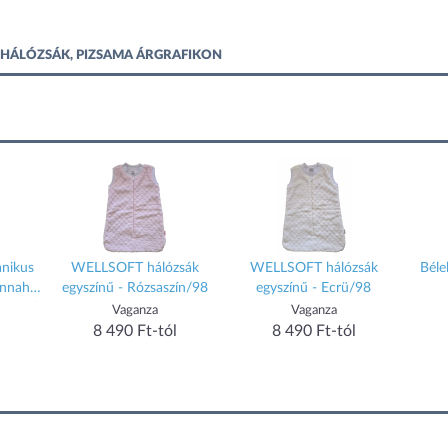
16 HÁLÓZSÁK, PIZSAMA ÁRGRAFIKON
nikus
WELLSOFT hálózsák
WELLSOFT hálózsák
Béle
annah
egyszínű - Rózsaszín/98
egyszínű - Ecrü/98
, 6-10
Vaganza
Vaganza
8 490 Ft-tól
8 490 Ft-tól