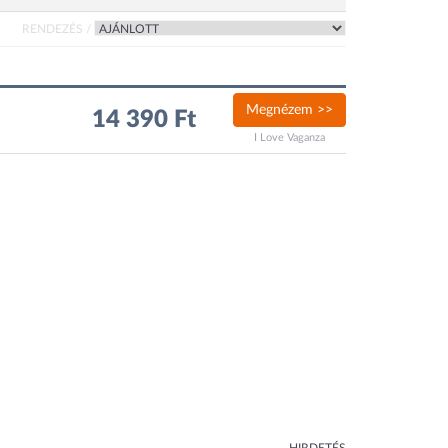
RENDEZÉS /
Megnézem >>
14 390 Ft
I Love Vaganza