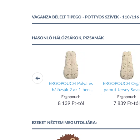
VAGANZA BÉLELT TIPEGŐ - PÖTTYÖS SZÍVEK - 110/1
HASONLÓ HÁLÓZSÁKOK, PIZSAMÁK
GOPOUCH Pólya és
ERGOPOUCH Pólya és
ERGOPOUCH Orga
álózsák 2 az 1-ben
hálózsák 2 az 1-ben
pamut Jersey Sav
oon Elephant Parade
Cocoon Savannah 0-3 hó,
hálózsák 3-12 hónap
Ergopouch
Ergopouch
Ergopouch
 hónap, 8-10 kg, 2,5
3-6 kg, 2,5 tog
kg, 2,5 tog
8 139 Ft-tól
8 139 Ft-tól
7 839 Ft-tól
tog
EZEKET NÉZTEM MEG UTOLJÁRA: