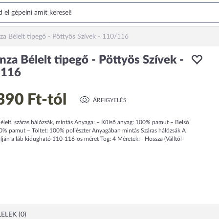
za Bélelt tipegő - Pöttyös Szívek - 110/116
nza Bélelt tipegő - Pöttyös Szívek -
/116
390 Ft
-tól
ÁRFIGYELÉS
élelt, száras hálózsák, mintás Anyaga: – Külső anyag: 100% pamut – Belső
0% pamut – Töltet: 100% poliészter Anyagában mintás Száras hálózsák A
lján a láb kidugható 110-116-os méret Tog: 4 Méretek: - Hossza (Válltól-
ELEK (0)