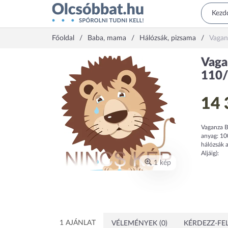
Főoldal
Baba, mama
Hálózsák, pizsama
Vagan
Vaga
110
14 
Vaganza B
anyag: 10
hálózsák a
Aljáig):
1 kép
1 AJÁNLAT
VÉLEMÉNYEK (0)
KÉRDEZZ-FEL