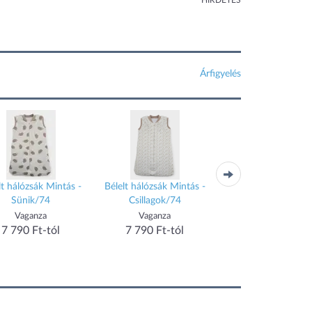
HIRDETÉS
Árfigyelés
lt hálózsák Mintás -
Bélelt hálózsák Mintás -
WELLSOFT hálóz
Sünik/74
Csillagok/74
egyszínű - Világ
szürke/104
Vaganza
Vaganza
Vaganza
7 790 Ft-tól
7 790 Ft-tól
8 730 Ft-tól