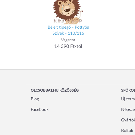
Bélelt tipegő - Pöttyös
Szívek - 110/116
Vaganza
14 390 Ft-tól
OLCSOBBAT.HU KÖZÖSSÉG
SPÓROL
Blog
Új ter
Facebook
Népsze
Gyártó
Boltok