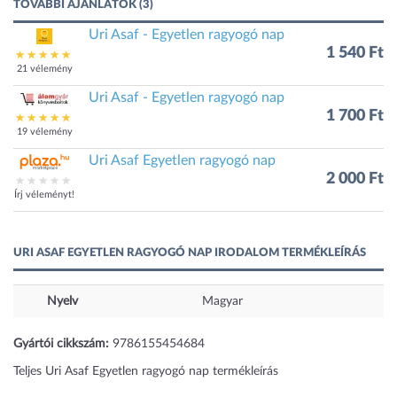
TOVÁBBI AJÁNLATOK (3)
Uri Asaf - Egyetlen ragyogó nap
1 540 Ft
21 vélemény
Uri Asaf - Egyetlen ragyogó nap
1 700 Ft
19 vélemény
Uri Asaf Egyetlen ragyogó nap
2 000 Ft
Írj véleményt!
URI ASAF EGYETLEN RAGYOGÓ NAP IRODALOM TERMÉKLEÍRÁS
Nyelv
Magyar
Gyártói cikkszám:
9786155454684
Teljes Uri Asaf Egyetlen ragyogó nap termékleírás