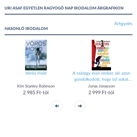
URI ASAF EGYETLEN RAGYOGÓ NAP IRODALOM ÁRGRAFIKON
Árfigyelés
HASONLÓ IRODALOM
Vörös Hold
A százegy éves ember, aki azon
gondolkodott, hogy túl sokat
gondolkodik
Kim Stanley Robinson
Jonas Jonasson
2 985 Ft-tól
2 999 Ft-tól