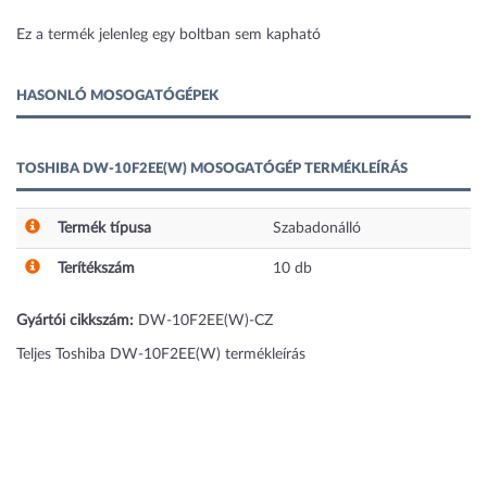
1 kép
Ez a termék jelenleg egy boltban sem kapható
HASONLÓ MOSOGATÓGÉPEK
TOSHIBA DW-10F2EE(W) MOSOGATÓGÉP TERMÉKLEÍRÁS
Termék típusa
Szabadonálló
Terítékszám
10
db
Gyártói cikkszám:
DW-10F2EE(W)-CZ
Teljes Toshiba DW-10F2EE(W) termékleírás