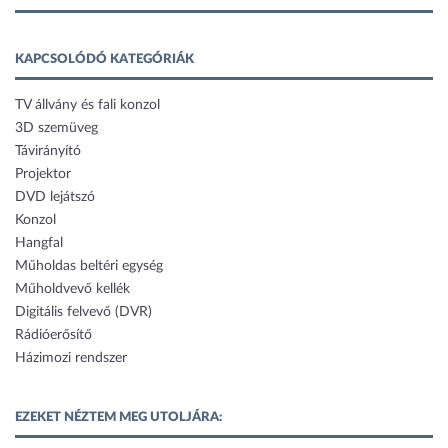
KAPCSOLÓDÓ KATEGÓRIÁK
TV állvány és fali konzol
3D szemüveg
Távirányító
Projektor
DVD lejátszó
Konzol
Hangfal
Műholdas beltéri egység
Műholdvevő kellék
Digitális felvevő (DVR)
Rádióerősítő
Házimozi rendszer
EZEKET NÉZTEM MEG UTOLJÁRA: