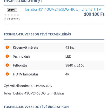
TOVÁBBI AJÁNLATOK (1)
Toshiba 43" 43UV2463DG 4K UHD Smart TV
100 100 Ft
Írj véleményt!
TOSHIBA 43UV2463DG TÉVÉ TERMÉKLEÍRÁS
Képernyő mérete
43
inch
Technológia
LED
Felbontás
3840 x 2160
HDTV támogatás
4K
Gyártói cikkszám:
43UV2463DG
Teljes Toshiba 43UV2463DG termékleírás
TOSHIBA 43UV2463DG TÉVÉ ÁRGRAFIKON