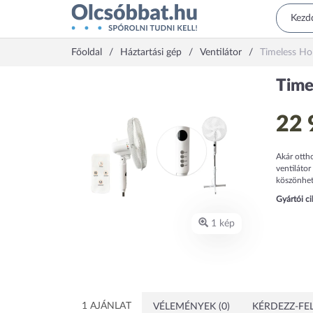
Főoldal
Háztartási gép
Ventilátor
Timeless 
Tim
22 
Akár ottho
ventilátor
köszönhet
Gyártói c
1 kép
1 AJÁNLAT
VÉLEMÉNYEK (0)
KÉRDEZZ-FEL