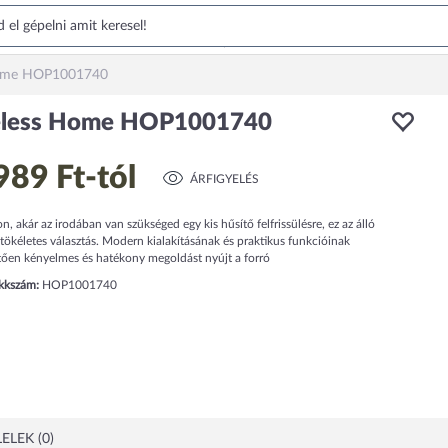
Home HOP1001740
eless Home HOP1001740
989 Ft
-tól
ÁRFIGYELÉS
n, akár az irodában van szükséged egy kis hűsítő felfrissülésre, ez az álló
 tökéletes választás. Modern kialakításának és praktikus funkcióinak
ően kényelmes és hatékony megoldást nyújt a forró
ikkszám:
HOP1001740
ELEK (0)