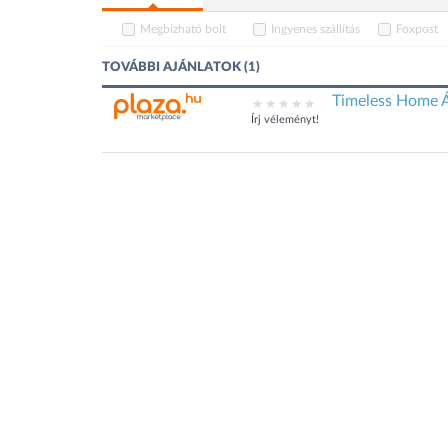
Megbízható bolt
Ingyenes szállítás
Foxpost
TOVÁBBI AJÁNLATOK (1)
Timeless Home Á
Írj véleményt!