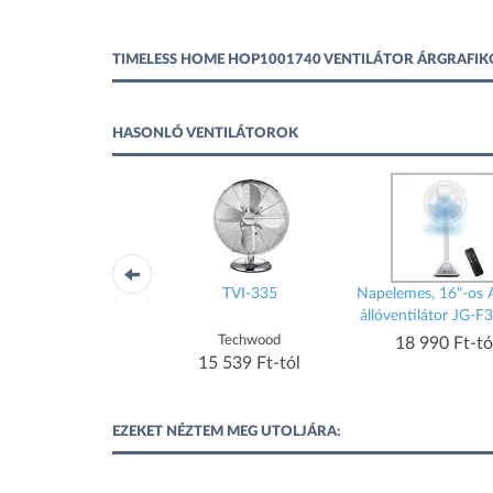
TIMELESS HOME HOP1001740 VENTILÁTOR ÁRGRAFI
HASONLÓ VENTILÁTOROK
WFM 2
TVI-335
Napelemes, 16"-os
állóventilátor JG-
Home
Techwood
18 990 Ft-tó
15 699 Ft-tól
15 539 Ft-tól
EZEKET NÉZTEM MEG UTOLJÁRA: