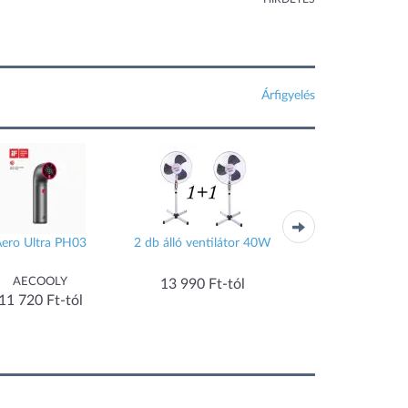
Árfigyelés
ero Ultra PH03
2 db álló ventilátor 40W
Deluxe lapát nélküli a
ventilátor 3708
AECOOLY
13 990 Ft-tól
16 990 Ft-tól
11 720 Ft-tól