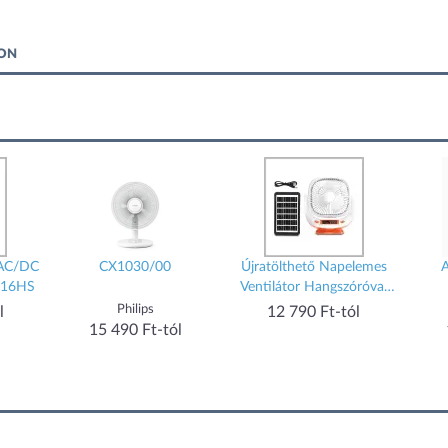
KON
 AC/DC
CX1030/00
Újratölthető Napelemes
A
F316HS
Ventilátor Hangszóróval
EP-008
Philips
l
12 790 Ft-tól
15 490 Ft-tól