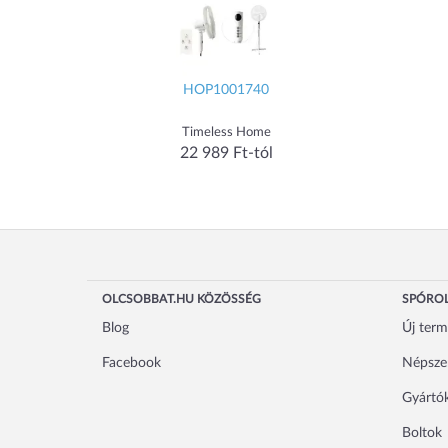
HOP1001740
Timeless Home
22 989 Ft-tól
OLCSOBBAT.HU KÖZÖSSÉG
SPÓROL
Blog
Új ter
Facebook
Népsze
Gyártó
Boltok