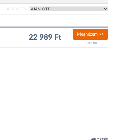
RENDEZÉS /
Megnézem >>
22 989 Ft
Plaza.hu
HIRDETÉS