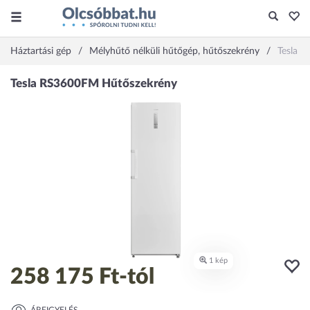
Háztartási gép
Mélyhűtő nélküli hűtőgép, hűtőszekrény
Tesla 
258 175 Ft
-tól