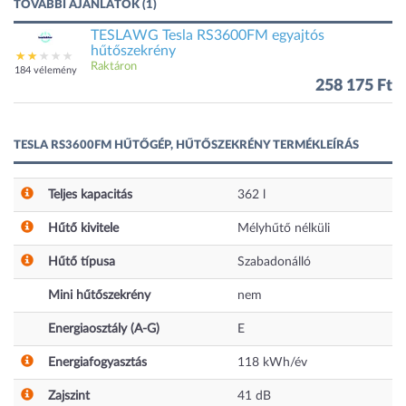
TOVÁBBI AJÁNLATOK (1)
TESLAWG Tesla RS3600FM egyajtós
hűtőszekrény
Raktáron
184 vélemény
258 175 Ft
TESLA RS3600FM HŰTŐGÉP, HŰTŐSZEKRÉNY TERMÉKLEÍRÁS
Teljes kapacitás
362
l
Hűtő kivitele
Mélyhűtő nélküli
Hűtő típusa
Szabadonálló
Mini hűtőszekrény
nem
Energiaosztály (A-G)
E
Energiafogyasztás
118
kWh/év
Zajszint
41
dB