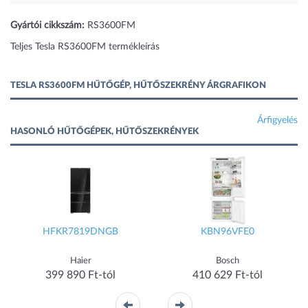
Gyártói cikkszám:
RS3600FM
Teljes Tesla RS3600FM termékleírás
TESLA RS3600FM HŰTŐGÉP, HŰTŐSZEKRÉNY ÁRGRAFIKON
Árfigyelés
HASONLÓ HŰTŐGÉPEK, HŰTŐSZEKRÉNYEK
HFKR7819DNGB
KBN96VFE0
Haier
Bosch
399 890 Ft-tól
410 629 Ft-tól