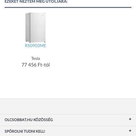
EZEKET NÉZTEM MEG UTOLJÁRA:
RS0903ME
Tesla
77 456 Ft-tól
OLCSOBBAT.HU KÖZÖSSÉG
SPÓROLNI TUDNI KELL!