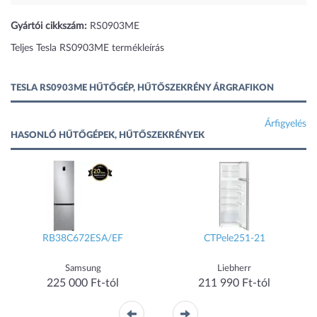
Gyártói cikkszám:
RS0903ME
Teljes Tesla RS0903ME termékleírás
TESLA RS0903ME HŰTŐGÉP, HŰTŐSZEKRÉNY ÁRGRAFIKON
Árfigyelés
HASONLÓ HŰTŐGÉPEK, HŰTŐSZEKRÉNYEK
RB38C672ESA/EF
CTPele251-21
Samsung
Liebherr
225 000 Ft-tól
211 990 Ft-tól