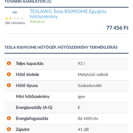
TOVÁBBI AJÁNLATOK (1)
TESLAWG Tesla RS0903ME Egyajtós
hűtőszekrény
Raktáron
184 vélemény
77 456 Ft
TESLA RS0903ME HŰTŐGÉP, HŰTŐSZEKRÉNY TERMÉKLEÍRÁS
Teljes kapacitás
93
l
Hűtő kivitele
Mélyhűtő nélküli
Hűtő típusa
Szabadonálló
Mini hűtőszekrény
igen
Energiaosztály (A-G)
E
Energiafogyasztás
86
kWh/év
Zajszint
41
dB