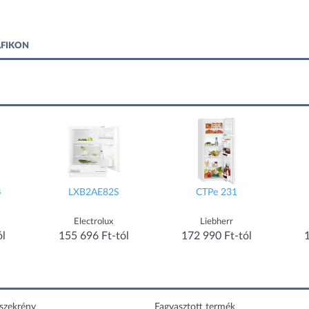
AFIKON
4
LXB2AE82S
CTPe 231
Electrolux
Liebherr
ól
155 696 Ft-tól
172 990 Ft-tól
szekrény
Fagyasztott termék