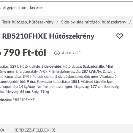
Tesla hűtőgép, hűtőszekrény
Side-by-side hűtőgép, hűtőszekrény
a RB5210FHXE Hűtőszekrény
 790 Ft
-tól
ÁRFIGYELÉS
acitás:
529
l
,
Hűtő kivitele:
Side-by-side
,
Hűtő típusa:
Szabadonálló
,
Mini
ény:
nem
,
Energiaosztály (A-G):
F
,
Energiafogyasztás:
287
kWh/év
,
Zajszint:
tő kapacitása:
344
l
,
Polcok száma:
5
db
,
Jégkockakészítő:
nem
,
Vízadagoló:
zamelegedési idő:
9
óra
,
Fagyasztó kapacitása:
185
l
,
Átlátszó tárolók:
Igen
,
i kapacitás:
14
kg/nap
,
No-frost rendszer:
igen
,
Magasság:
177
cm
,
Szélesség:
les
,
Mélység:
66
cm
,
Súly:
79
kg
ikkszám:
RB5210FHXE
0)
KÉRDEZZ-FELELEK (0)