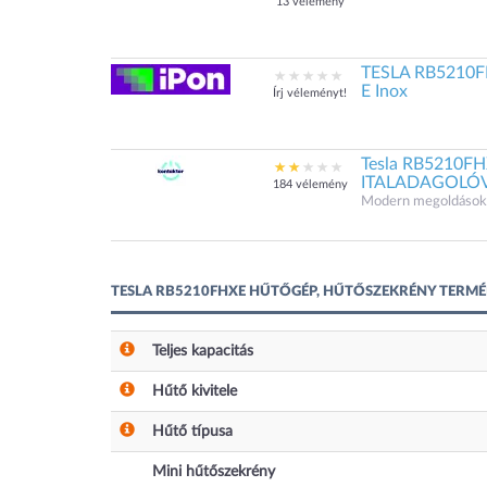
13 vélemény
TESLA RB5210FH
E Inox
Írj véleményt!
Tesla RB5210F
ITALADAGOLÓ
184 vélemény
Modern megoldások.
TESLA RB5210FHXE HŰTŐGÉP, HŰTŐSZEKRÉNY TERMÉ
Teljes kapacitás
Hűtő kivitele
Hűtő típusa
Mini hűtőszekrény