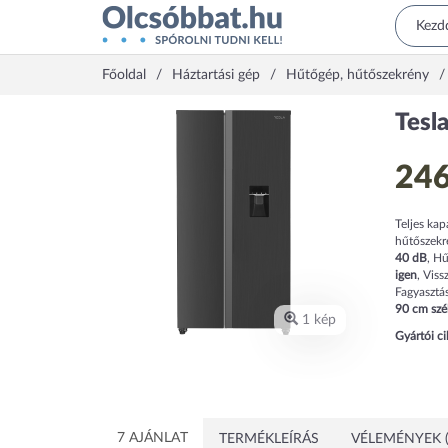
Főoldal
Háztartási gép
Hűtőgép, hűtőszekrény
Tesl
246
Teljes kap
hűtőszekr
40
dB
,
Hű
igen
,
Viss
Fagyasztás
90
cm
szé
1 kép
Gyártói c
7 AJÁNLAT
TERMÉKLEÍRÁS
VÉLEMÉNYEK (