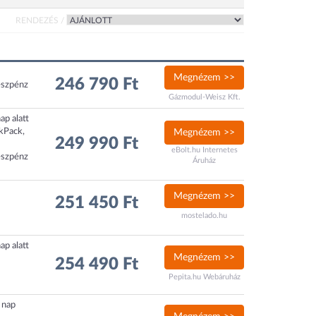
RENDEZÉS /
Megnézem >>
246 790 Ft
észpénz
Gázmodul-Weisz Kft.
ap alatt
ckPack,
Megnézem >>
249 990 Ft
eBolt.hu Internetes
észpénz
Áruház
Megnézem >>
251 450 Ft
mostelado.hu
ap alatt
Megnézem >>
254 490 Ft
Pepita.hu Webáruház
1 nap