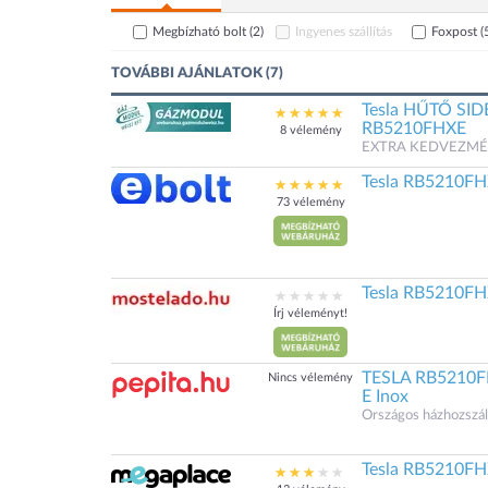
Megbízható bolt
(2)
Ingyenes szállítás
Foxpost
(
TOVÁBBI AJÁNLATOK (7)
Tesla HŰTŐ SI
RB5210FHXE
8 vélemény
EXTRA KEDVEZMÉNYEK
Tesla RB5210FHX
73 vélemény
Tesla RB5210FHX
Írj véleményt!
TESLA RB5210FH
Nincs vélemény
E Inox
Országos házhozszáll
Tesla RB5210FHX