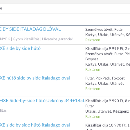
5)
DE BY SIDE ITALADAGOLÓVAL
Személyes átvét, Futár
Kártya, Utalás, Utánvét, K
 | Gyors kiszállítás | Hivatalos garancia!
Raktáron
E side by side hűtő
Kiszállítás díja 9 999 Ft, 2 n
Személyes átvét, Futár, Pi
Foxpost
Kártya, Utalás, Utánvét, K
Raktáron
E hűtő side by side italadagolóval
Futár, PickPack, Foxpost
Kártya, Utalás, Utánvét
Raktáron
XE Side-by-side hűtőszekrény 344+185L
Kiszállítás díja 9 990 Ft, 8 n
Futár
ítás
Utalás, Utánvét, Készpénz
Raktáron
E side by side hűtő italadagolóval
Kiszállítás díja 10 990 Ft, 