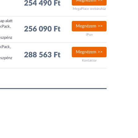
Megnézem >>
254 490 Ft
MegaPlace webáruház
ap alatt
Megnézem >>
ckPack,
256 090 Ft
iPon
észpénz
ckPack,
Megnézem >>
288 563 Ft
észpénz
Kontaktor