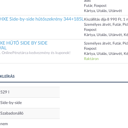
alatt
Futár, Foxpost
Kártya, Utalás, Utánvét
XE Side-by-side hűtőszekrény 344+185L
Kiszállítás díja 8 990 Ft, 1 n
Személyes átvét, Futár, Pi
Foxpost
Kártya, Utalás, Utánvét, K
HXE HŰTŐ SIDE BY SIDE
Személyes átvét, Futár, Pi
VAL
Foxpost
 OnlinePénztárca kedvezmény és kuponok!
Kártya, Utalás, Utánvét, K
Raktáron
KLEÍRÁS
529
l
Side-by-side
Szabadonálló
nem