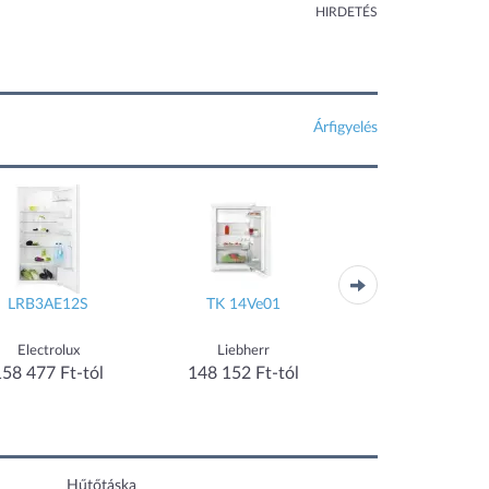
HIRDETÉS
Árfigyelés
LRB3AE12S
TK 14Ve01
NRK6192AS4
Electrolux
Liebherr
Gorenje
158 477 Ft-tól
148 152 Ft-tól
149 990 Ft-tó
Hűtőtáska