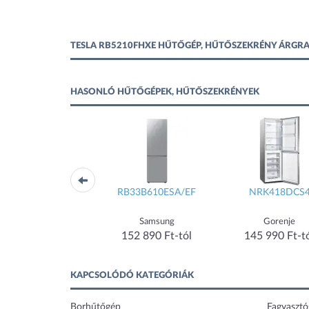
TESLA RB5210FHXE HŰTŐGÉP, HŰTŐSZEKRÉNY ÁRGR
HASONLÓ HŰTŐGÉPEK, HŰTŐSZEKRÉNYEK
B34C672DWW/EF
RB33B610ESA/EF
NRK418DCS
Samsung
Samsung
Gorenje
169 488 Ft-tól
152 890 Ft-tól
145 990 Ft-t
KAPCSOLÓDÓ KATEGÓRIÁK
Borhűtőgép
Fagyasztó