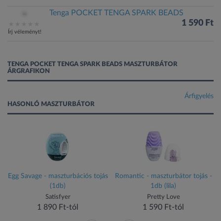
Tenga POCKET TENGA SPARK BEADS
1 590 Ft
Írj véleményt!
TENGA POCKET TENGA SPARK BEADS MASZTURBÁTOR
ÁRGRAFIKON
Árfigyelés
HASONLÓ MASZTURBÁTOR
Egg Savage - maszturbációs tojás
Romantic - maszturbátor tojás -
(1db)
1db (lila)
Satisfyer
Pretty Love
1 890 Ft-tól
1 590 Ft-tól