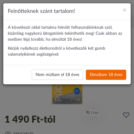
×
Felnőtteknek szánt tartalom!
Erotika
Maszturbátor
Tenga POCKET TENGA SPARK BEADS
A következő oldal tartalma felnőtt felhasználóinknak szól,
kizárólag nagykorú látogatóink tekinthetik meg! Csak abban az
esetben lépj tovább, ha elmúltál 18 éves!
Kérjük nyilatkozz életkorodról a következők két gomb
valamelyikének segítségével:
Nem múltam el 18 éves
Elmúltam 18 éves
1 490 Ft
-tól