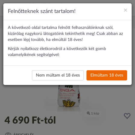
×
Felnőtteknek szánt tartalom!
Erotika
Maszturbátor
Tenga KEITH HARING CUP Soft Tube
A következő oldal tartalma felnőtt felhasználóinknak szól,
kizárólag nagykorú látogatóink tekinthetik meg! Csak abban az
esetben lépj tovább, ha elmúltál 18 éves!
Kérjük nyilatkozz életkorodról a következők két gomb
valamelyikének segítségével:
Nem múltam el 18 éves
Elmúltam 18 éves
4 690 Ft
-tól