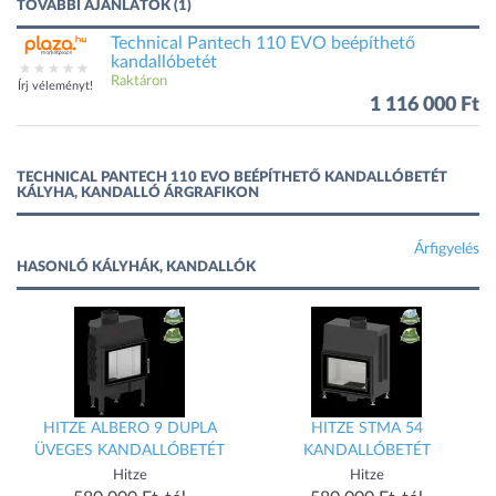
TOVÁBBI AJÁNLATOK (1)
Technical Pantech 110 EVO beépíthető
kandallóbetét
Raktáron
Írj véleményt!
1 116 000 Ft
TECHNICAL PANTECH 110 EVO BEÉPÍTHETŐ KANDALLÓBETÉT
KÁLYHA, KANDALLÓ ÁRGRAFIKON
Árfigyelés
HASONLÓ KÁLYHÁK, KANDALLÓK
HITZE ALBERO 9 DUPLA
HITZE STMA 54
ÜVEGES KANDALLÓBETÉT
KANDALLÓBETÉT
Hitze
Hitze