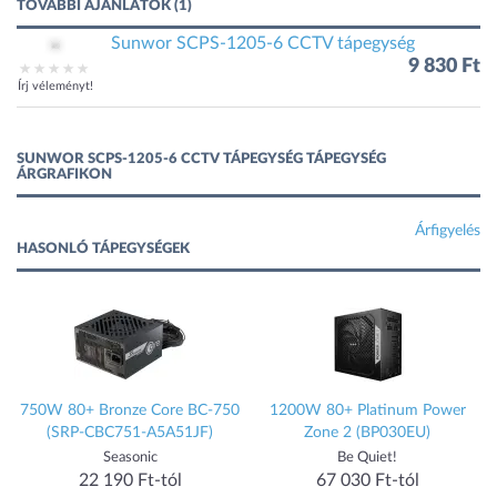
TOVÁBBI AJÁNLATOK (1)
Sunwor SCPS-1205-6 CCTV tápegység
9 830 Ft
Írj véleményt!
SUNWOR SCPS-1205-6 CCTV TÁPEGYSÉG TÁPEGYSÉG
ÁRGRAFIKON
Árfigyelés
HASONLÓ TÁPEGYSÉGEK
)
750W 80+ Bronze Core BC-750
1200W 80+ Platinum Power
(SRP-CBC751-A5A51JF)
Zone 2 (BP030EU)
Seasonic
Be Quiet!
22 190 Ft-tól
67 030 Ft-tól