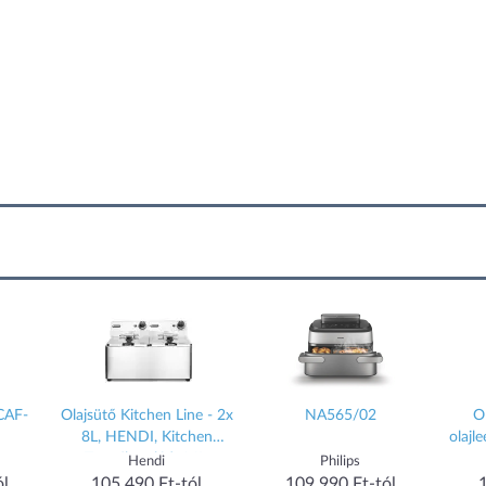
CAF-
Olajsütő Kitchen Line - 2x
NA565/02
Ol
8L, HENDI, Kitchen
olajle
Termékcsalád, 16L,
Hendi
Philips
230V/7000W,
Termé
ól
105 490 Ft-tól
109 990 Ft-tól