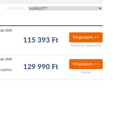
RENDEZÉS /
ap alatt
Megnézem >>
115 393 Ft
Pepita.hu Webáruház
ap alatt
Megnézem >>
129 990 Ft
észpénz
BonAir