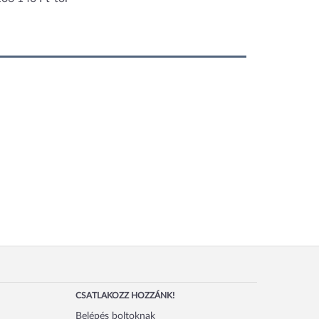
rke, 230V/3500W,
5x515x(H)354mm
CSATLAKOZZ HOZZÁNK!
Belépés boltoknak