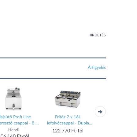
HIRDETÉS
Árfigyelés
ajsütő Profi Line
Fritőz 2 x 16L
Fritőz olajsütő 2 x 
eresztő csappal - 8 l,
lefolyócsappal - Dupla
Dupla kosár - Ma
HENDI, Profi
kosárral - Maxima
09365227
Hendi
122 770 Ft-tól
113 580 Ft-tó
kcsalád, 8L, Világos
9365011
106 140 Ft-tól