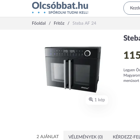
Főoldal
Fritőz
Steba AF 24
Steb
115
Legyen Ön 
Magyarors
menüsort g
1 kép
2 AJÁNLAT
VÉLEMÉNYEK (0)
KÉRDEZZ-FEL