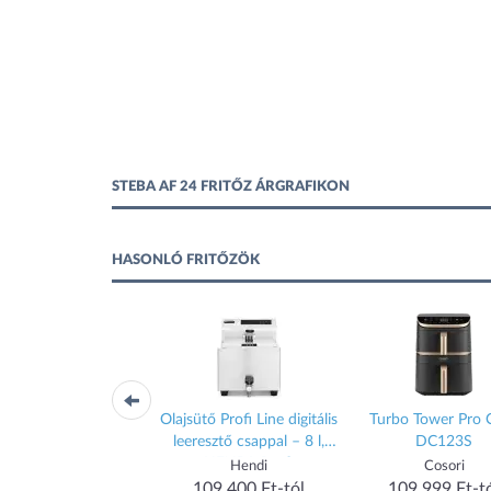
STEBA AF 24 FRITŐZ ÁRGRAFIKON
HASONLÓ FRITŐZÖK
ndukciós olajsütő
Olajsütő Profi Line digitális
Turbo Tower Pro 
eeresztő csappal - 8 l,
leeresztő csappal – 8 l,
DC123S
, 8L, Világos szürke,
HENDI, Profi
Hendi
Hendi
Cosori
230V/3500W,
Termékcsalád, 8L,
136 230 Ft-tól
109 400 Ft-tól
109 999 Ft-t