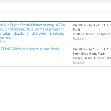
tő Air Fryer Steba Németország, AF24,
Kiszállítás díja 3 240 Ft, 4 n
ter, 2 főzőzóna, 10 automata program,
Futár
ntálás, időzítő, állítható hőmérséklet,
Utalás, Utánvét, Készpénz
eni védele
Raktáron
ítás
-ZONE Airfryer Három zónás forró
Kiszállítás díja 1 990 Ft, 1 n
Személyes átvét, Futár
Kártya, Utalás, Utánvét, K
Raktáron