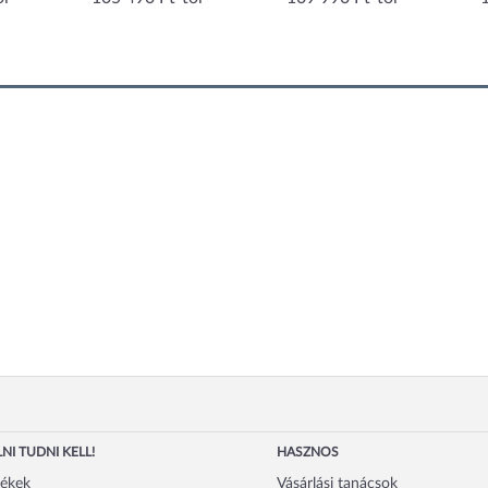
542x430x(H)351mm
szü
30
NI TUDNI KELL!
HASZNOS
mékek
Vásárlási tanácsok