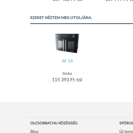
88x619x(H)408mm
230V/3500W,
305x515x(H)345mm
EZEKET NÉZTEM MEG UTOLJÁRA:
AF 24
Steba
115 393 Ft-tól
OLCSOBBAT.HU KÖZÖSSÉG
SPÓROL
Blog
Új ter