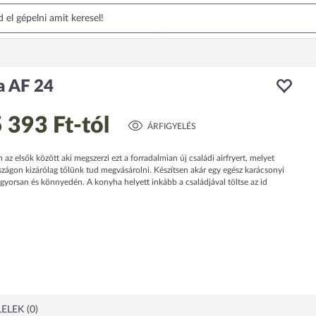
a AF 24
 393 Ft
-tól
ÁRFIGYELÉS
az elsők között aki megszerzi ezt a forradalmian új családi airfryert, melyet
zágon kizárólag tőlünk tud megvásárolni. Készítsen akár egy egész karácsonyi
yorsan és könnyedén. A konyha helyett inkább a családjával töltse az id
ELEK (0)