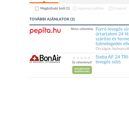
Megbízható bolt
(1)
Ingyenes szállítás
Foxpost
TOVÁBBI AJÁNLATOK (2)
Forró levegős sü
Nincs vélemény
űrtartalom 24 li
szárítás és ferme
túlmelegedés ell
Országos házhozszáll
Steba AF 24 TRI
levegős sütő
Írj véleményt!