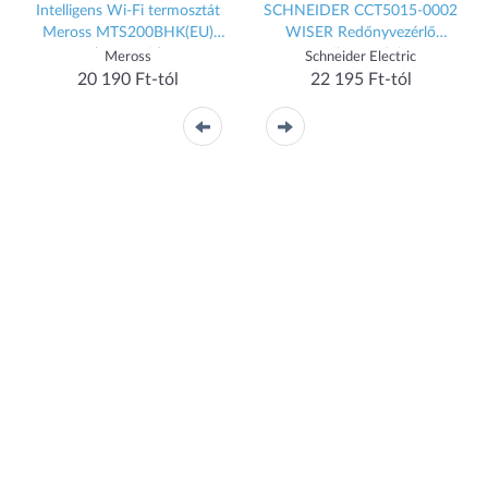
Intelligens Wi-Fi termosztát
SCHNEIDER CCT5015-0002
Meross MTS200BHK(EU)
WISER Redőnyvezérlő
(HomeKit)
mikromodul
Meross
Schneider Electric
20 190 Ft-tól
22 195 Ft-tól