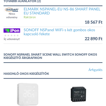
TOVÁBBI AJÁNLATOK (2)
ELMARK NSPANEL-EU NS-86 SMART PANEL
EU STANDARD
Nincs
Raktáron
vélemény
18 567 Ft
SONOFF NSPanel WiFi-s két gombos okos
kapcsoló fekete
22 890 Ft
Írj véleményt!
SONOFF NSPANEL SMART SCENE WALL SWITCH SONOFF OKOS
KIEGÉSZÍTŐ ÁRGRAFIKON
Árfigyelés
HASONLÓ OKOS KIEGÉSZÍTŐK