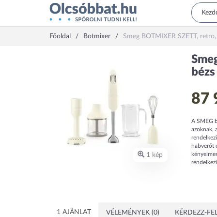
Főoldal
Botmixer
Smeg BOTMIXER SZETT, retro,
Smeg
bézs
87 
A SMEG bot
azoknak, a
rendelkezi
habverőt é
kényelmes
1 kép
rendelkezi
1 AJÁNLAT
VÉLEMÉNYEK (0)
KÉRDEZZ-FEL