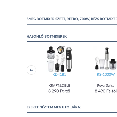
SMEG BOTMIXER SZETT, RETRO, 700W, BÉZS BOTMIX
HASONLÓ BOTMIXEREK
KD4182
KD4181
RS-1000W
KRAFT&DELE
KRAFT&DELE
Royal Swiss
10 890 Ft-tól
8 290 Ft-tól
8 490 Ft-tól
EZEKET NÉZTEM MEG UTOLJÁRA: