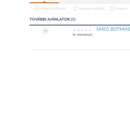
Megbízható bolt
Ingyenes szállítás
Foxpost
TOVÁBBI AJÁNLATOK (1)
SMEG BOTMIXER 
Írj véleményt!