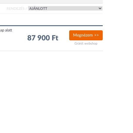
RENDEZÉS /
ap alatt
Megnézem >>
87 900 Ft
Gránit webshop