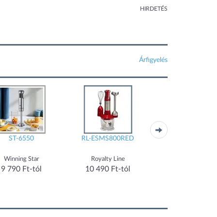
HIRDETÉS
Árfigyelés
ST-6550
RL-ESMS800RED
OHB-05-AD
Winning Star
Royalty Line
Orion
9 790 Ft-tól
10 490 Ft-tól
9 965 Ft-tól