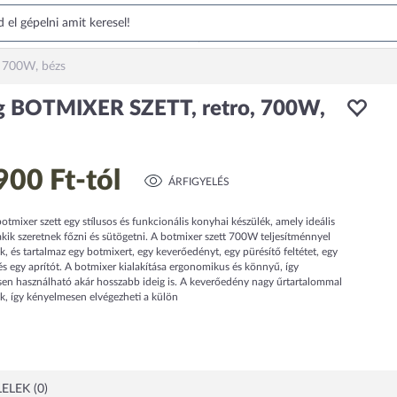
 700W, bézs
 BOTMIXER SZETT, retro, 700W,
900 Ft
-tól
ÁRFIGYELÉS
mixer szett egy stílusos és funkcionális konyhai készülék, amely ideális
kik szeretnek főzni és sütögetni. A botmixer szett 700W teljesítménnyel
k, és tartalmaz egy botmixert, egy keverőedényt, egy pürésítő feltétet, egy
s egy aprítót. A botmixer kialakítása ergonomikus és könnyű, így
en használható akár hosszabb ideig is. A keverőedény nagy űrtartalommal
k, így kényelmesen elvégezheti a külön
ELEK (0)