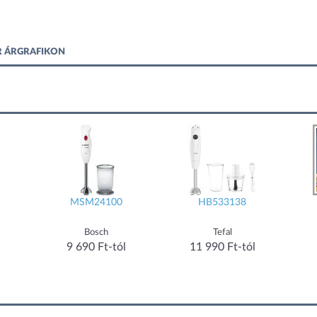
ER ÁRGRAFIKON
MSM24100
HB533138
Bosch
Tefal
9 690 Ft-tól
11 990 Ft-tól