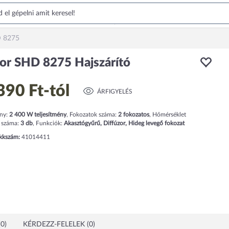
D 8275
or SHD 8275 Hajszárító
390 Ft
-tól
ÁRFIGYELÉS
ény:
2 400
W
teljesítmény
,
Fokozatok száma:
2
fokozatos
,
Hőmérséklet
 száma:
3
db
,
Funkciók:
Akasztógyűrű, Diffúzor, Hideg levegő fokozat
ikkszám:
41014411
0)
KÉRDEZZ-FELELEK (0)