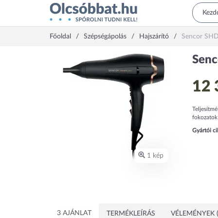
Főoldal
Szépségápolás
Hajszárító
Sencor SH
Senc
12 
Teljesítm
fokozatok
Gyártói c
1 kép
3 AJÁNLAT
TERMÉKLEÍRÁS
VÉLEMÉNYEK (