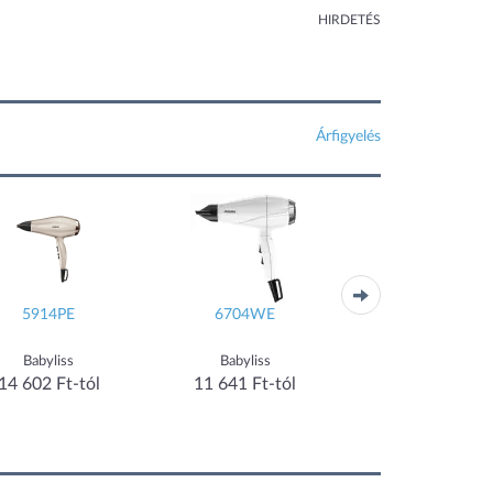
HIRDETÉS
Árfigyelés
5914PE
6704WE
Mini (AHG11A
Babyliss
Babyliss
Dreame
14 602 Ft-tól
11 641 Ft-tól
12 990 Ft-tól