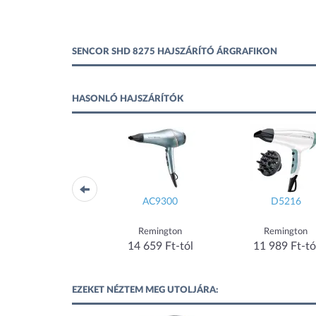
SENCOR SHD 8275 HAJSZÁRÍTÓ ÁRGRAFIKON
HASONLÓ HAJSZÁRÍTÓK
KD4383
AC9300
D5216
KRAFT&DELE
Remington
Remington
13 990 Ft-tól
14 659 Ft-tól
11 989 Ft-tó
EZEKET NÉZTEM MEG UTOLJÁRA: