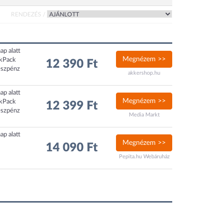
RENDEZÉS /
ap alatt
Megnézem >>
ckPack
12 390 Ft
észpénz
akkershop.hu
ap alatt
Megnézem >>
ckPack
12 399 Ft
észpénz
Media Markt
ap alatt
Megnézem >>
14 090 Ft
Pepita.hu Webáruház