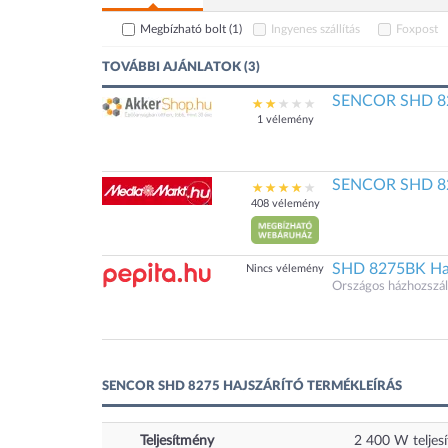
Megbízható bolt
(1)
Ingyenes szállítás
Foxpost
TOVÁBBI AJÁNLATOK (3)
SENCOR SHD 827
1 vélemény
SENCOR SHD 82
408 vélemény
SHD 8275BK Ha
Nincs vélemény
Országos házhozszáll
SENCOR SHD 8275 HAJSZÁRÍTÓ TERMÉKLEÍRÁS
Teljesítmény
2 400
W
teljes