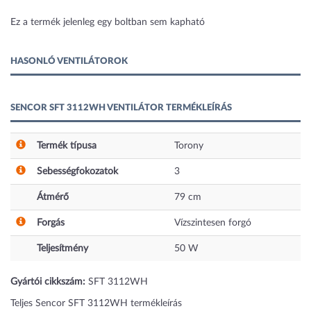
1 kép
Ez a termék jelenleg egy boltban sem kapható
HASONLÓ VENTILÁTOROK
SENCOR SFT 3112WH VENTILÁTOR TERMÉKLEÍRÁS
Termék típusa
Torony
Sebességfokozatok
3
Átmérő
79
cm
Forgás
Vízszintesen forgó
Teljesítmény
50
W
Gyártói cikkszám:
SFT 3112WH
Teljes Sencor SFT 3112WH termékleírás