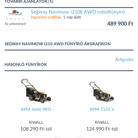
TOVÁBBI AJÁNLATOK (1)
Segway Navimow i210E AWD robotfűnyíró
Ingyenes szállítás
, 1 nap alatt
489 900 Ft
Írj véleményt!
SEGWAY NAVIMOW I210 AWD FŰNYÍRÓ ÁRGRAFIKON
Árfigyelés
HASONLÓ FŰNYÍRÓK
RPM 4640 PRO
RPM 5155 V
RIWALL
RIWALL
108 290 Ft-tól
124 990 Ft-tól